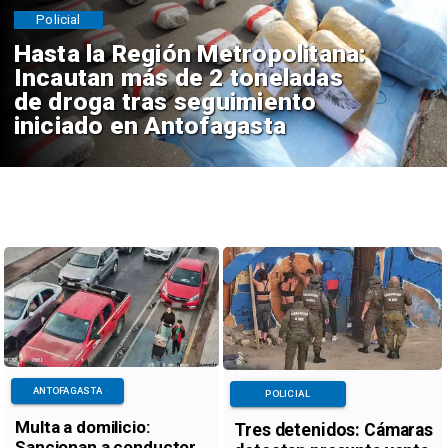
Policial
Hasta la Región Metropolitana:
Incautan más de 2 toneladas
de droga tras seguimiento
iniciado en Antofagasta
ANTOFAGASTA
POLICIAL
Multa a domilicio:
Tres detenidos: Cámaras
Sancionan a conductor