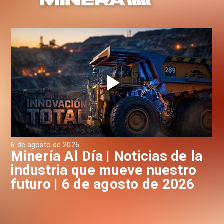
6 de agosto de 2026
6 d
a
Minería Al Día | Noticias de la
M
industria que mueve nuestro
i
futuro | 6 de agosto de 2026
f