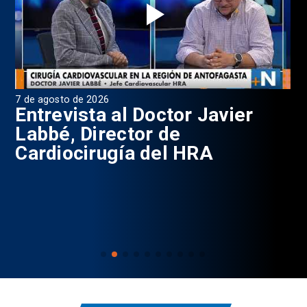
7 de agosto de 2026
6 d
0
Entrevista al Doctor Javier
P
Labbé, Director de
Cardiocirugía del HRA