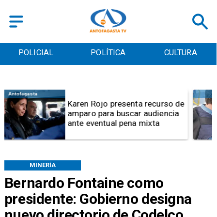
POLICIAL
POLÍTICA
CULTURA
Antofagasta
Fiscalizaciones por Día de la
Niñez: 81% de jugueterías
resultan con sumario en
Antofagasta
MINERÍA
Bernardo Fontaine como
presidente: Gobierno designa
nuevo directorio de Codelco