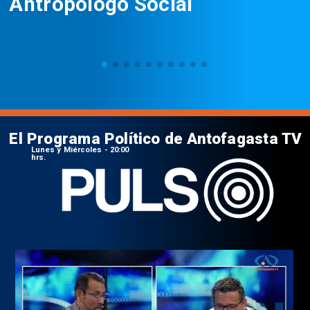
Antropólogo Social
D
El Programa Político de Antofagasta TV
Lunes y Miércoles - 20:00
hrs.