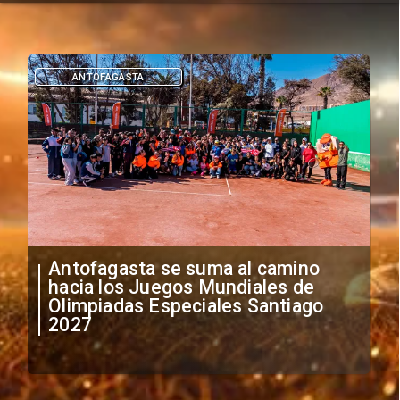
DEPORTES
"Falta de profesionalismo": Sifup
anuncia medidas por situación
irregular de futbolistas
extranjeros