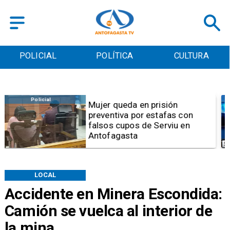
POLICIAL
POLÍTICA
CULTURA
Videos
Video | Choferes del
TransAntofagasta piden
sistema mixto de pago
LOCAL
Accidente en Minera Escondida:
Camión se vuelca al interior de
la mina