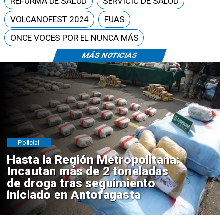
REFORMA DE SALUD
SERVICIO DE SALUD
VOLCANOFEST 2024
FUAS
ONCE VOCES POR EL NUNCA MÁS
MÁS NOTICIAS
Policial
Hasta la Región Metropolitana:
Incautan más de 2 toneladas
de droga tras seguimiento
iniciado en Antofagasta