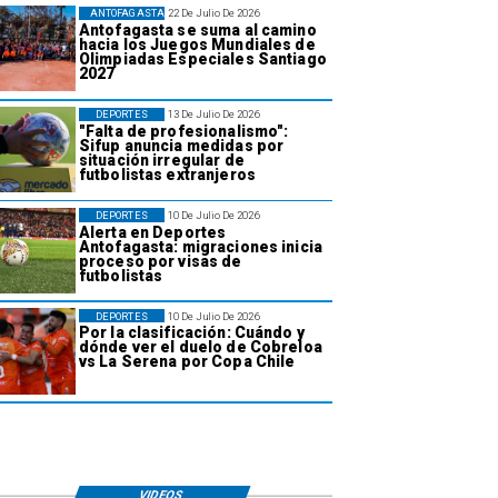
ANTOFAGASTA
22 De Julio De 2026
Antofagasta se suma al camino
hacia los Juegos Mundiales de
Olimpiadas Especiales Santiago
2027
DEPORTES
13 De Julio De 2026
"Falta de profesionalismo":
Sifup anuncia medidas por
situación irregular de
futbolistas extranjeros
DEPORTES
10 De Julio De 2026
Alerta en Deportes
Antofagasta: migraciones inicia
proceso por visas de
futbolistas
DEPORTES
10 De Julio De 2026
Por la clasificación: Cuándo y
dónde ver el duelo de Cobreloa
vs La Serena por Copa Chile
VIDEOS