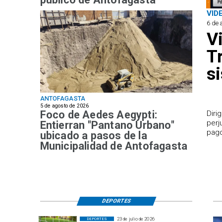
VID
6 de 
V
T
s
ANTOFAGASTA
5 de agosto de 2026
Foco de Aedes Aegypti:
​Dir
perj
Entierran "Pantano Urbano"
pago
ubicado a pasos de la
Municipalidad de Antofagasta
DEPORTES
23 de julio de 2026
DEPORTES