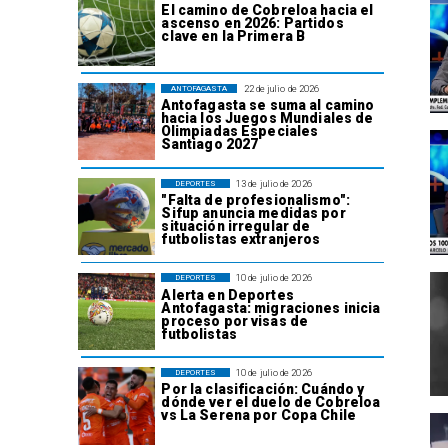
El camino de Cobreloa hacia el
ascenso en 2026: Partidos
clave en la Primera B
22 de julio de 2026
ANTOFAGASTA
Antofagasta se suma al camino
hacia los Juegos Mundiales de
Olimpiadas Especiales
Santiago 2027
13 de julio de 2026
DEPORTES
"Falta de profesionalismo":
Sifup anuncia medidas por
situación irregular de
futbolistas extranjeros
10 de julio de 2026
DEPORTES
Alerta en Deportes
Antofagasta: migraciones inicia
proceso por visas de
futbolistas
10 de julio de 2026
DEPORTES
Por la clasificación: Cuándo y
dónde ver el duelo de Cobreloa
vs La Serena por Copa Chile