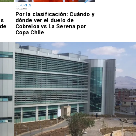
DEPORTES
DEPORTES
10/07/2026
07/07/2026
Por la clasificación: Cuándo y
Antofagastino
es
dónde ver el duelo de
Astudillo logr
 de
Cobreloa vs La Serena por
oro en los Ju
Copa Chile
Parasudameri
Valledupar 20