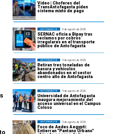
Video | Choferes del
TransAntofagasta piden
sistema mixto de pago
6 de agosto de 2026
ANTOFAGASTA
SERNAC oficia a Bipay tras
reclamos por cobros
irregulares en el transporte
público de Antofagasta
5 de agosto de 2026
ANTOFAGASTA
Retiran tres toneladas de
basura y vehículos
abandonados en el sector
centro alto de Antofagasta
5 de agosto de 2026
ANTOFAGASTA
os
Universidad de Antofagasta
inaugura mejoramiento del
acceso universal en el Campus
Coloso
5 de agosto de 2026
ANTOFAGASTA
Foco de Aedes Aegypti:
Entierran "Pantano Urbano"
to