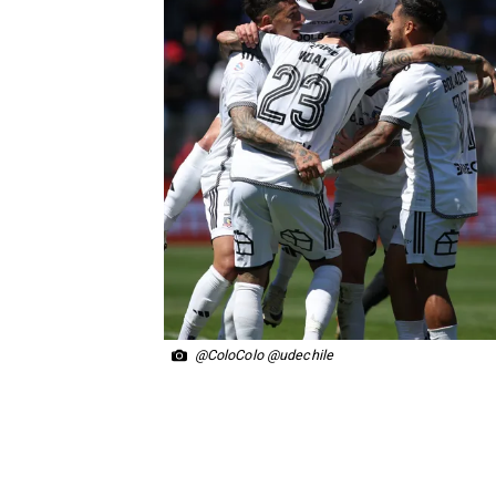
@ColoColo @udechile