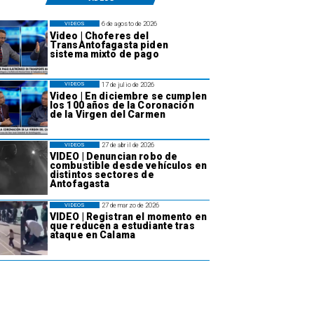
6 de agosto de 2026
VIDEOS
Video | Choferes del
TransAntofagasta piden
sistema mixto de pago
17 de julio de 2026
VIDEOS
Video | En diciembre se cumplen
los 100 años de la Coronación
de la Virgen del Carmen
27 de abril de 2026
VIDEOS
VIDEO | Denuncian robo de
combustible desde vehículos en
distintos sectores de
Antofagasta
27 de marzo de 2026
VIDEOS
VIDEO | Registran el momento en
que reducen a estudiante tras
ataque en Calama