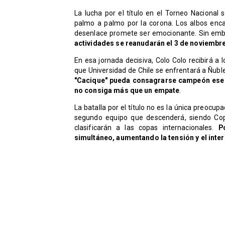
La lucha por el título en el Torneo Nacional 
palmo a palmo por la corona. Los albos enca
desenlace promete ser emocionante. Sin emba
actividades se reanudarán el 3 de noviembre
En esa jornada decisiva, Colo Colo recibirá a
que Universidad de Chile se enfrentará a Ñublen
"Cacique" pueda consagrarse campeón ese dí
no consiga más que un empate
.
La batalla por el título no es la única preocup
segundo equipo que descenderá, siendo Copi
clasificarán a las copas internacionales.
P
simultáneo, aumentando la tensión y el inter