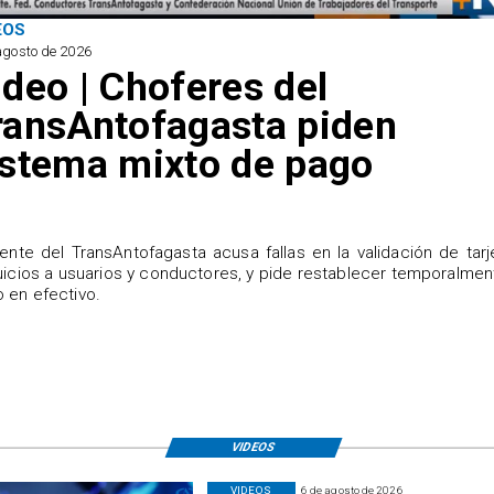
EOS
agosto de 2026
ideo | Choferes del
ransAntofagasta piden
istema mixto de pago
igente del TransAntofagasta acusa fallas en la validación de tarj
uicios a usuarios y conductores, y pide restablecer temporalmen
 en efectivo.
VIDEOS
VIDEOS
6 de agosto de 2026