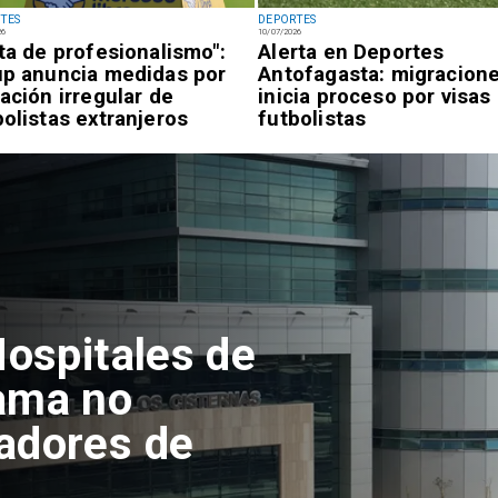
TES
DEPORTES
26
10/07/2026
lta de profesionalismo":
Alerta en Deportes
up anuncia medidas por
Antofagasta: migracion
uación irregular de
inicia proceso por visas
bolistas extranjeros
futbolistas
tofagasta
ento del
en el Campus