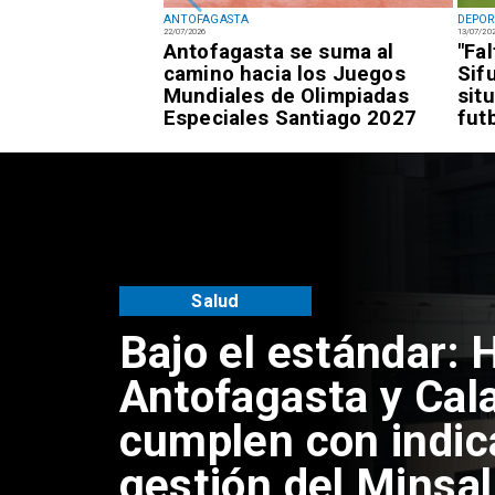
ANTOFAGASTA
DEPOR
22/07/2026
13/07/20
fagastino logra
Antofagasta se suma al
"Fa
esía de alto
camino hacia los Juegos
Sif
awái
Mundiales de Olimpiadas
sit
Especiales Santiago 2027
fut
Antofagasta
Universidad de An
inaugura mejorami
acceso universal 
Coloso