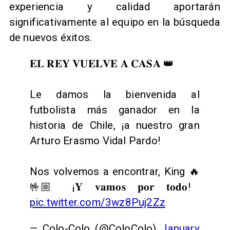
experiencia y calidad aportarán
significativamente al equipo en la búsqueda
de nuevos éxitos.
𝐄𝐋 𝐑𝐄𝐘 𝐕𝐔𝐄𝐋𝐕𝐄 𝐀 𝐂𝐀𝐒𝐀 👑
Le damos la bienvenida al
futbolista más ganador en la
historia de Chile, ¡a nuestro gran
Arturo Erasmo Vidal Pardo!
Nos volvemos a encontrar, King 🔥
🤟🏼 ¡𝐘 𝐯𝐚𝐦𝐨𝐬 𝐩𝐨𝐫 𝐭𝐨𝐝𝐨!
pic.twitter.com/3wz8Puj2Zz
— Colo-Colo (@ColoColo)
January