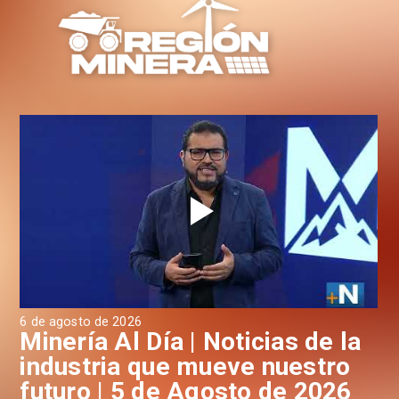
6 de agosto de 2026
4 d
a
Minería Al Día | Noticias de la
M
industria que mueve nuestro
i
futuro | 5 de Agosto de 2026
f