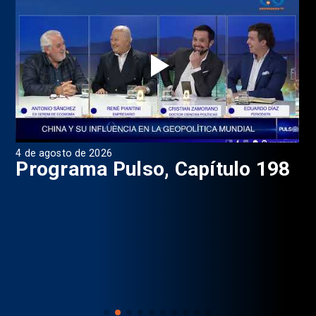
4 de agosto de 2026
1 d
9
Programa Pulso, Capítulo 198
P