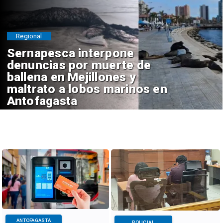
Regional
Sernapesca interpone
denuncias por muerte de
ballena en Mejillones y
maltrato a lobos marinos en
Antofagasta
ANTOFAGASTA
POLICIAL