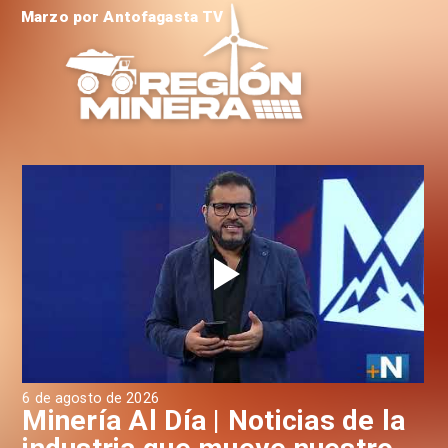
Marzo por Antofagasta TV
6 de agosto de 2026
4 d
a
Minería Al Día | Noticias de la
M