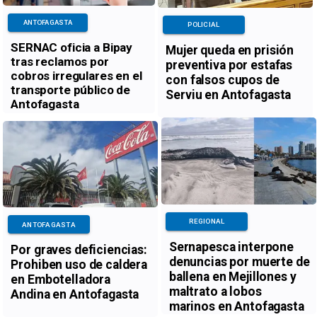
ANTOFAGASTA
POLICIAL
SERNAC oficia a Bipay
Mujer queda en prisión
tras reclamos por
preventiva por estafas
cobros irregulares en el
con falsos cupos de
transporte público de
Serviu en Antofagasta
Antofagasta
REGIONAL
ANTOFAGASTA
Sernapesca interpone
Por graves deficiencias:
denuncias por muerte de
Prohiben uso de caldera
ballena en Mejillones y
en Embotelladora
maltrato a lobos
Andina en Antofagasta
marinos en Antofagasta