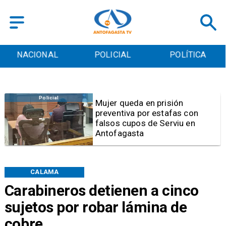
POLICIAL
POLÍTICA
CULTURA
Videos
Video | Choferes del
TransAntofagasta piden
sistema mixto de pago
CALAMA
Carabineros detienen a cinco
sujetos por robar lámina de
cobre