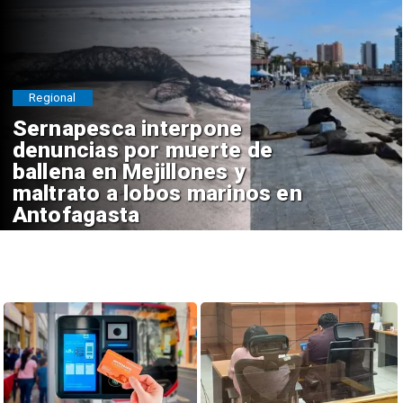
Regional
Sernapesca interpone
denuncias por muerte de
ballena en Mejillones y
maltrato a lobos marinos en
Antofagasta