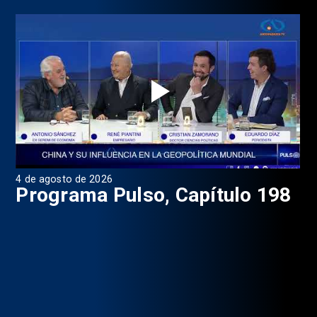
4 de agosto de 2026
1 d
9
Programa Pulso, Capítulo 198
P