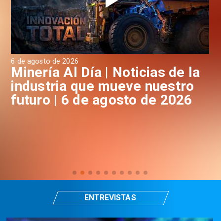
6 de agosto de 2026
6 d
a
Minería Al Día | Noticias de la
M
industria que mueve nuestro
i
futuro | 6 de agosto de 2026
f
ENTREVISTAS