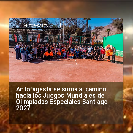
DEPORTES
"Falta de profesionalismo": Sifup
anuncia medidas por situación
irregular de futbolistas
extranjeros