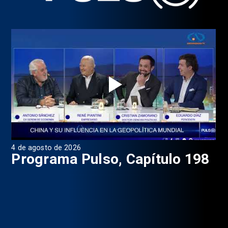
4 de agosto de 2026
1 d
9
Programa Pulso, Capítulo 198
P