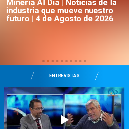
a
Minería Al Día | Noticias de la
M
industria que mueve nuestro
i
futuro | 4 de Agosto de 2026
f
ENTREVISTAS