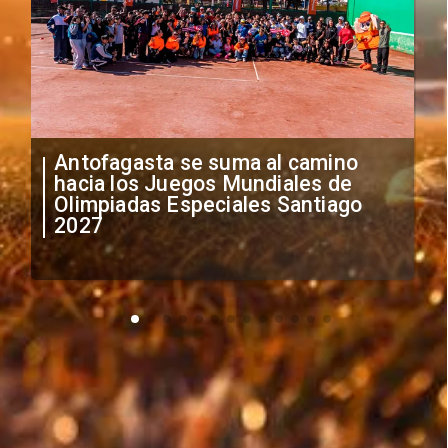
Antofagasta se suma al camino
"
hacia los Juegos Mundiales de
a
Olimpiadas Especiales Santiago
i
2027
e