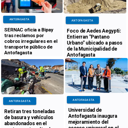
ANTOFAGASTA
ANTOFAGASTA
SERNAC oficia a Bipay
Foco de Aedes Aegypti:
tras reclamos por
Entierran "Pantano
cobros irregulares en el
Urbano" ubicado a pasos
transporte público de
de la Municipalidad de
Antofagasta
Antofagasta
ANTOFAGASTA
ANTOFAGASTA
Universidad de
Retiran tres toneladas
Antofagasta inaugura
de basura y vehículos
mejoramiento del
abandonados en el