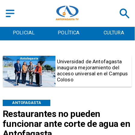
POLICIAL
POLÍTICA
CULTURA
Antofagasta
Foco de Aedes Aegypti:
Entierran "Pantano Urbano"
ubicado a pasos de la
Municipalidad de Antofagasta
ANTOFAGASTA
Restaurantes no pueden
funcionar ante corte de agua en
Antofagasta