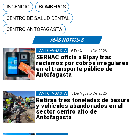
INCENDIO
BOMBEROS
CENTRO DE SALUD DENTAL
CENTRO ANTOFAGASTA
MÁS NOTICIAS
ANTOFAGASTA
6 De Agosto De 2026
SERNAC oficia a Bipay tras
reclamos por cobros irregulares
en el transporte público de
Antofagasta
ANTOFAGASTA
5 De Agosto De 2026
Retiran tres toneladas de basura
y vehículos abandonados en el
sector centro alto de
Antofagasta