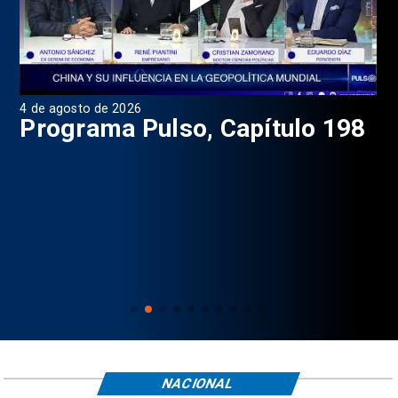
4 de agosto de 2026
1 d
9
Programa Pulso, Capítulo 198
P
NACIONAL