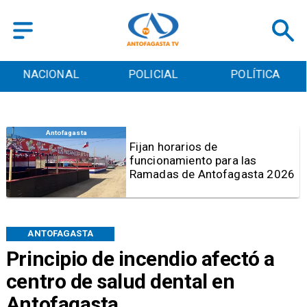
POLICIAL
POLÍTICA
CULTURA
Antofagasta
Por graves deficiencias:
Prohiben uso de caldera en
Embotelladora Andina en
Antofagasta
ANTOFAGASTA
Principio de incendio afectó a
centro de salud dental en
Antofagasta