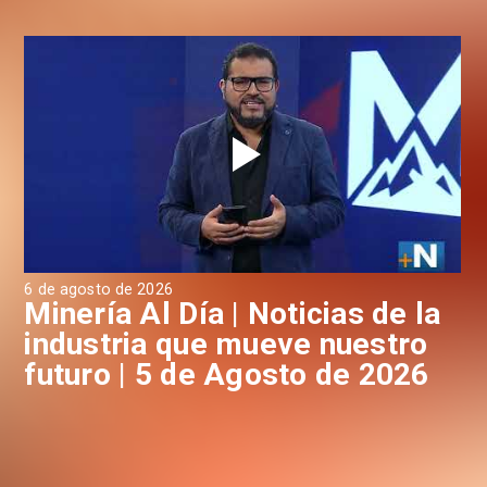
6 de agosto de 2026
4 d
a
Minería Al Día | Noticias de la
M
industria que mueve nuestro
i
futuro | 5 de Agosto de 2026
f