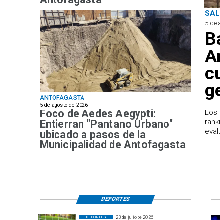
SAL
5 de 
B
A
c
g
ANTOFAGASTA
5 de agosto de 2026
Foco de Aedes Aegypti:
Los 
rank
Entierran "Pantano Urbano"
eval
ubicado a pasos de la
Municipalidad de Antofagasta
DEPORTES
23 de julio de 2026
DEPORTES