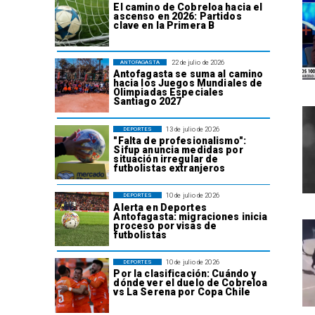
El camino de Cobreloa hacia el
ascenso en 2026: Partidos
clave en la Primera B
22 de julio de 2026
ANTOFAGASTA
Antofagasta se suma al camino
hacia los Juegos Mundiales de
Olimpiadas Especiales
Santiago 2027
13 de julio de 2026
DEPORTES
"Falta de profesionalismo":
Sifup anuncia medidas por
situación irregular de
futbolistas extranjeros
10 de julio de 2026
DEPORTES
Alerta en Deportes
Antofagasta: migraciones inicia
proceso por visas de
futbolistas
10 de julio de 2026
DEPORTES
Por la clasificación: Cuándo y
dónde ver el duelo de Cobreloa
vs La Serena por Copa Chile