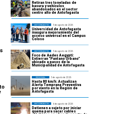
Retiran tres toneladas de
basura y vehículos
abandonados en el sector
centro alto de Antofagasta
5 de agosto de 2026
ANTOFAGASTA
Universidad de Antofagasta
inaugura mejoramiento del
acceso universal en el Campus
Coloso
os
5 de agosto de 2026
ANTOFAGASTA
Foco de Aedes Aegypti:
Entierran "Pantano Urbano"
ubicado a pasos de la
Municipalidad de Antofagasta
5 de agosto de 2026
REGIONAL
Hasta 80 km/h: Actualizan
Alerta Temprana Preventiva
to
por viento en la Región de
e
Antofagasta
4 de agosto de 2026
ANTOFAGASTA
Detienen a sujeto por iniciar
quema para sacar cables