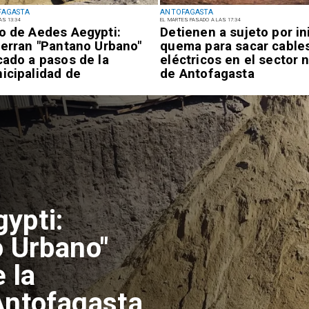
FAGASTA
ANTOFAGASTA
AS 13:34
EL MARTES PASADO A LAS 17:34
o de Aedes Aegypti:
Detienen a sujeto por in
ierran "Pantano Urbano"
quema para sacar cable
cado a pasos de la
eléctricos en el sector 
icipalidad de
de Antofagasta
ofagasta
tualizan
reventiva por
n de