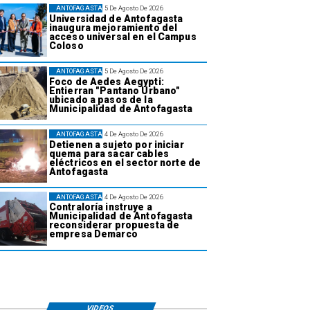
ANTOFAGASTA
5 De Agosto De 2026
Universidad de Antofagasta
inaugura mejoramiento del
acceso universal en el Campus
Coloso
ANTOFAGASTA
5 De Agosto De 2026
Foco de Aedes Aegypti:
Entierran "Pantano Urbano"
ubicado a pasos de la
Municipalidad de Antofagasta
ANTOFAGASTA
4 De Agosto De 2026
Detienen a sujeto por iniciar
quema para sacar cables
eléctricos en el sector norte de
Antofagasta
ANTOFAGASTA
4 De Agosto De 2026
Contraloría instruye a
Municipalidad de Antofagasta
reconsiderar propuesta de
empresa Demarco
VIDEOS