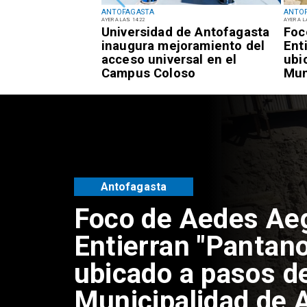
ANTOFAGASTA
ANTO
AYER A LAS 14:22
AYER A L
oma: Jonathan
Universidad de Antofagasta
Foc
echaza
inaugura mejoramiento del
Ent
ad por difusión
acceso universal en el
ubi
os
Campus Coloso
Mun
Ant
Regional
Hasta 80 km/h: Ac
Alerta Temprana P
viento en la Regió
Antofagasta