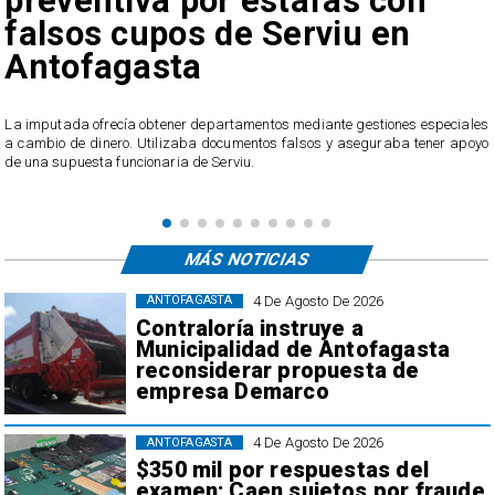
preventiva por estafas con
falsos cupos de Serviu en
Antofagasta
u
La imputada ofrecía obtener departamentos mediante gestiones especiales
o
a cambio de dinero. Utilizaba documentos falsos y aseguraba tener apoyo
de una supuesta funcionaria de Serviu.
MÁS NOTICIAS
4 De Agosto De 2026
ANTOFAGASTA
Contraloría instruye a
Municipalidad de Antofagasta
reconsiderar propuesta de
empresa Demarco
4 De Agosto De 2026
ANTOFAGASTA
$350 mil por respuestas del
examen: Caen sujetos por fraude