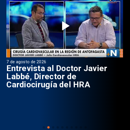
7 de agosto de 2026
6 d
0
Entrevista al Doctor Javier
P
Labbé, Director de
Cardiocirugía del HRA