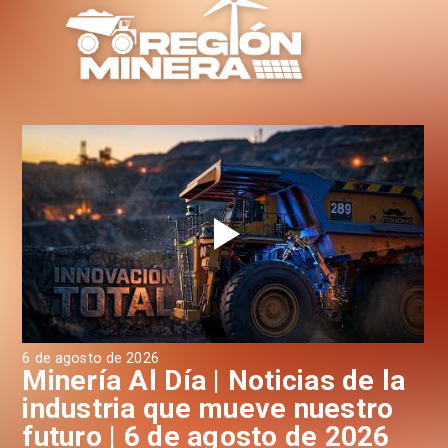
6 de agosto de 2026
6 d
a
Minería Al Día | Noticias de la
M
industria que mueve nuestro
i
futuro | 6 de agosto de 2026
f