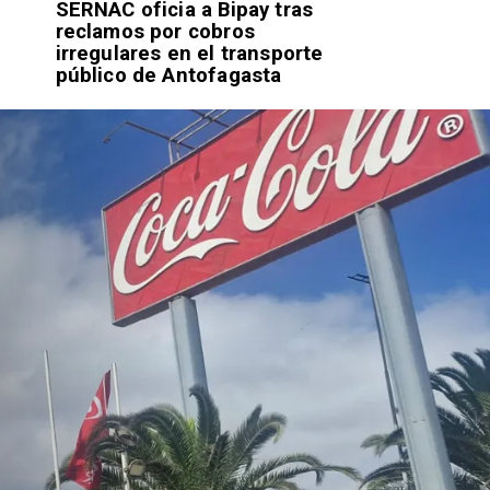
SERNAC oficia a Bipay tras
Retiran tres t
reclamos por cobros
basura y vehíc
irregulares en el transporte
abandonados e
público de Antofagasta
centro alto de