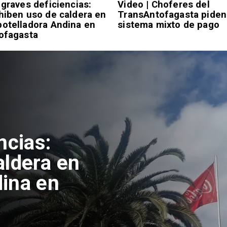
 graves deficiencias:
Video | Choferes del
hiben uso de caldera en
TransAntofagasta piden
otelladora Andina en
sistema mixto de pago
ofagasta
isión
afas con
rviu en