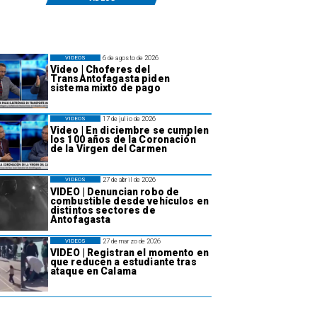
6 de agosto de 2026
VIDEOS
Video | Choferes del
TransAntofagasta piden
sistema mixto de pago
17 de julio de 2026
VIDEOS
Video | En diciembre se cumplen
los 100 años de la Coronación
de la Virgen del Carmen
27 de abril de 2026
VIDEOS
VIDEO | Denuncian robo de
combustible desde vehículos en
distintos sectores de
Antofagasta
27 de marzo de 2026
VIDEOS
VIDEO | Registran el momento en
que reducen a estudiante tras
ataque en Calama