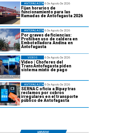
ANTOFAGASTA
6 De Agosto De 2026
Fijan horarios de
funcionamiento para las
Ramadas de Antofagasta 2026
ANTOFAGASTA
6 De Agosto De 2026
Por graves deficiencias:
Prohiben uso de caldera en
Embotelladora Andina en
Antofagasta
VIDEOS
6 De Agosto De 2026
Video | Choferes del
TransAntofagasta piden
sistema mixto de pago
ANTOFAGASTA
6 De Agosto De 2026
SERNAC oficia a Bipay tras
reclamos por cobros
irregulares en el transporte
público de Antofagasta
VIDEOS