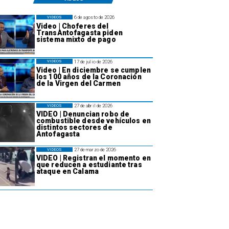
6 de agosto de 2026
VIDEOS
Video | Choferes del
TransAntofagasta piden
sistema mixto de pago
17 de julio de 2026
VIDEOS
Video | En diciembre se cumplen
los 100 años de la Coronación
de la Virgen del Carmen
27 de abril de 2026
VIDEOS
VIDEO | Denuncian robo de
combustible desde vehículos en
distintos sectores de
Antofagasta
27 de marzo de 2026
VIDEOS
VIDEO | Registran el momento en
que reducen a estudiante tras
ataque en Calama