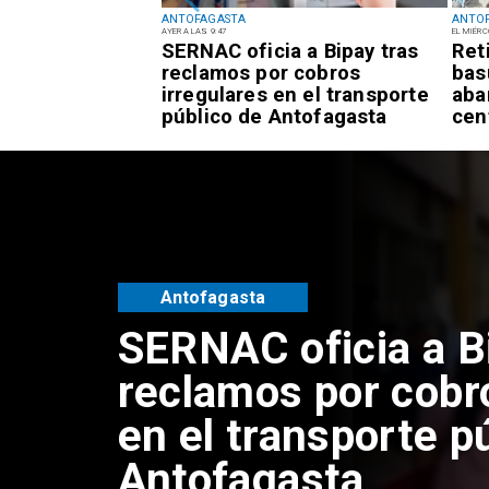
ANTOFAGASTA
ANTO
AYER A LAS 9:47
EL MIÉRC
rta Temprana
SERNAC oficia a Bipay tras
Ret
or
reclamos por cobros
bas
es para la
irregulares en el transporte
aba
tofagasta
público de Antofagasta
cen
Antofagasta
SERNAC oficia a B
reclamos por cobr
en el transporte p
Antofagasta