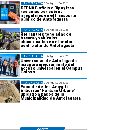
ANTOFAGASTA
6 De Agosto De 2026
SERNAC oficia a Bipay tras
reclamos por cobros
irregulares en el transporte
público de Antofagasta
ANTOFAGASTA
5 De Agosto De 2026
Retiran tres toneladas de
basura y vehículos
abandonados en el sector
centro alto de Antofagasta
ANTOFAGASTA
5 De Agosto De 2026
Universidad de Antofagasta
inaugura mejoramiento del
acceso universal en el Campus
Coloso
ANTOFAGASTA
5 De Agosto De 2026
Foco de Aedes Aegypti:
Entierran "Pantano Urbano"
ubicado a pasos de la
Municipalidad de Antofagasta
VIDEOS