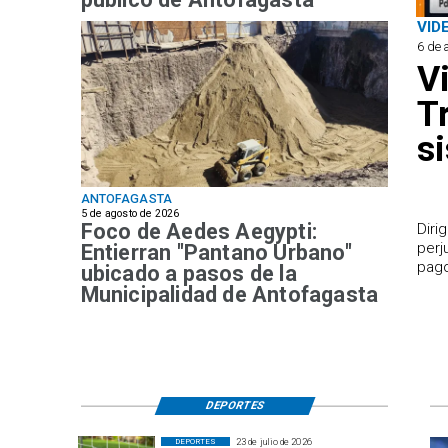
VID
6 de 
V
T
s
ANTOFAGASTA
5 de agosto de 2026
Foco de Aedes Aegypti:
​Dir
perj
Entierran "Pantano Urbano"
pago
ubicado a pasos de la
Municipalidad de Antofagasta
DEPORTES
23 de julio de 2026
DEPORTES