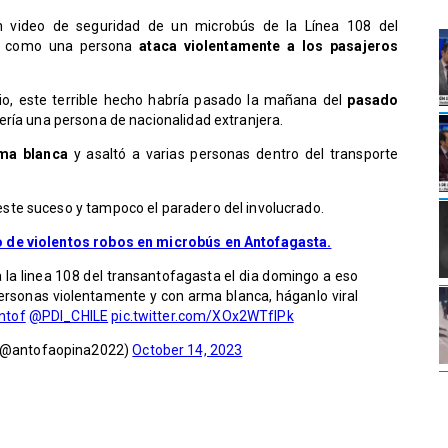
n video de seguridad de un microbús de la Línea 108 del
r como una persona
ataca violentamente a los pasajeros
io, este terrible hecho habría pasado la mañana del
pasado
sería una persona de nacionalidad extranjera.
ma blanca
y asaltó a varias personas dentro del transporte
te suceso y tampoco el paradero del involucrado.
 de violentos robos en microbús en Antofagasta.
 la linea 108 del transantofagasta el dia domingo a eso
ersonas violentamente y con arma blanca, háganlo viral
ntof
@PDI_CHILE
pic.twitter.com/XOx2WTfIPk
 (@antofaopina2022)
October 14, 2023