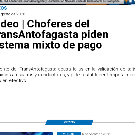
EOS
agosto de 2026
ideo | Choferes del
ransAntofagasta piden
istema mixto de pago
igente del TransAntofagasta acusa fallas en la validación de tarj
uicios a usuarios y conductores, y pide restablecer temporalmen
 en efectivo.
VIDEOS
VIDEOS
6 de agosto de 2026