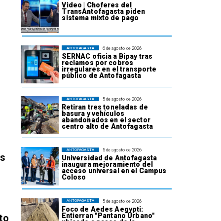
Video | Choferes del
TransAntofagasta piden
sistema mixto de pago
6 de agosto de 2026
ANTOFAGASTA
SERNAC oficia a Bipay tras
reclamos por cobros
irregulares en el transporte
público de Antofagasta
5 de agosto de 2026
ANTOFAGASTA
Retiran tres toneladas de
basura y vehículos
abandonados en el sector
centro alto de Antofagasta
5 de agosto de 2026
ANTOFAGASTA
os
Universidad de Antofagasta
inaugura mejoramiento del
acceso universal en el Campus
Coloso
5 de agosto de 2026
ANTOFAGASTA
Foco de Aedes Aegypti:
Entierran "Pantano Urbano"
to