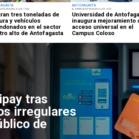
FAGASTA
ANTOFAGASTA
OLES PASADO A LAS 17:09
EL MIÉRCOLES PASADO A LAS 14:22
iran tres toneladas de
Universidad de Antofag
ura y vehículos
inaugura mejoramiento 
ndonados en el sector
acceso universal en el
tro alto de Antofagasta
Campus Coloso
ipay tras
os irregulares
úblico de