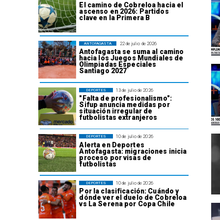
El camino de Cobreloa hacia el
ascenso en 2026: Partidos
clave en la Primera B
22 de julio de 2026
ANTOFAGASTA
Antofagasta se suma al camino
hacia los Juegos Mundiales de
Olimpiadas Especiales
Santiago 2027
13 de julio de 2026
DEPORTES
"Falta de profesionalismo":
Sifup anuncia medidas por
situación irregular de
futbolistas extranjeros
10 de julio de 2026
DEPORTES
Alerta en Deportes
Antofagasta: migraciones inicia
proceso por visas de
futbolistas
10 de julio de 2026
DEPORTES
Por la clasificación: Cuándo y
dónde ver el duelo de Cobreloa
vs La Serena por Copa Chile