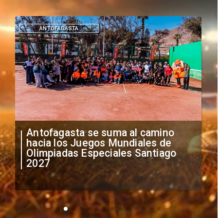
DEPORTES
"Falta de profesionalismo": Sifup
anuncia medidas por situación
irregular de futbolistas
extranjeros