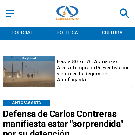
POLICIAL
POLÍTICA
CULTURA
Antofagasta
Detienen a sujeto por iniciar
quema para sacar cables
eléctricos en el sector norte de
Antofagasta
ANTOFAGASTA
Defensa de Carlos Contreras
manifiesta estar "sorprendida"
por su detención