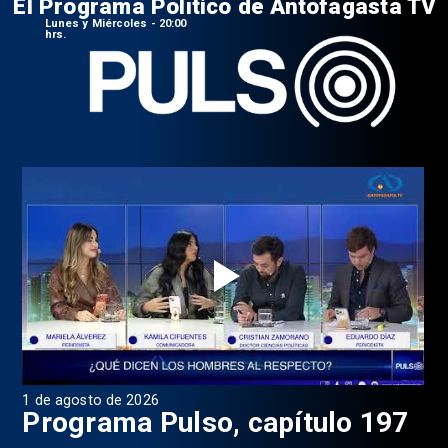
El Programa Político de Antofagasta TV
Lunes y Miércoles - 20:00
hrs.
1 de agosto de 2026
31 
8
Programa Pulso, capítulo 197
D