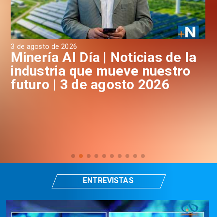
3 de agosto de 2026
31 
a
Minería Al Día | Noticias de la
M
industria que mueve nuestro
i
futuro | 3 de agosto 2026
f
ENTREVISTAS