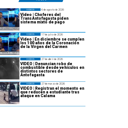
6 de agosto de 2026
VIDEOS
Video | Choferes del
TransAntofagasta piden
sistema mixto de pago
17 de julio de 2026
VIDEOS
Video | En diciembre se cumplen
los 100 años de la Coronación
de la Virgen del Carmen
27 de abril de 2026
VIDEOS
VIDEO | Denuncian robo de
combustible desde vehículos en
distintos sectores de
Antofagasta
27 de marzo de 2026
VIDEOS
VIDEO | Registran el momento en
que reducen a estudiante tras
ataque en Calama