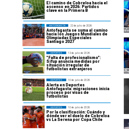
El camino de Cobreloa hacia el
ascenso en 2026: Partidos
clave en la Primera B
22 de julio de 2026
ANTOFAGASTA
Antofagasta se suma al camino
hacia los Juegos Mundiales de
Olimpiadas Especiales
Santiago 2027
13 de julio de 2026
DEPORTES
"Falta de profesionalismo":
Sifup anuncia medidas por
situación irregular de
futbolistas extranjeros
10 de julio de 2026
DEPORTES
Alerta en Deportes
Antofagasta: migraciones inicia
proceso por visas de
futbolistas
10 de julio de 2026
DEPORTES
Por la clasificación: Cuándo y
dónde ver el duelo de Cobreloa
vs La Serena por Copa Chile