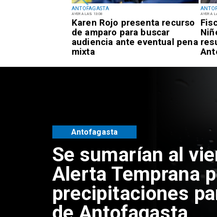
ANTOFAGASTA
ANTO
:34
AYER A LAS 13:08
AYER A L
s Aegypti:
Karen Rojo presenta recurso
Fis
antano Urbano"
de amparo para buscar
Niñ
sos de la
audiencia ante eventual pena
res
d de
mixta
Ant
Antofagasta
Se sumarían al vie
Alerta Temprana p
precipitaciones pa
de Antofagasta