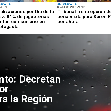
FAGASTA
ANTOFAGASTA
AS 11:13
EL JUEVES PASADO A LAS 18:59
calizaciones por Día de la
Tribunal frena opción d
ez: 81% de jugueterías
pena mixta para Karen R
ultan con sumario en
por ahora
ofagasta
nto: Decretan
or
ra la Región