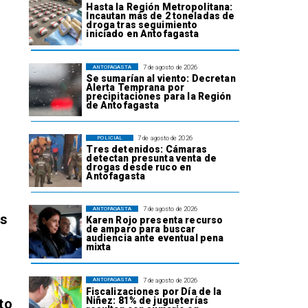
Hasta la Región Metropolitana:
Incautan más de 2 toneladas de
droga tras seguimiento
iniciado en Antofagasta
7 de agosto de 2026
ANTOFAGASTA
Se sumarían al viento: Decretan
Alerta Temprana por
precipitaciones para la Región
de Antofagasta
7 de agosto de 2026
POLICIAL
Tres detenidos: Cámaras
detectan presunta venta de
drogas desde ruco en
Antofagasta
7 de agosto de 2026
ANTOFAGASTA
os
Karen Rojo presenta recurso
de amparo para buscar
audiencia ante eventual pena
mixta
7 de agosto de 2026
ANTOFAGASTA
Fiscalizaciones por Día de la
Niñez: 81% de jugueterías
to