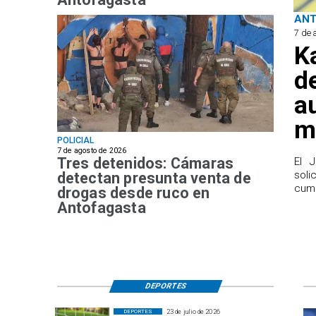
AN
7 de 
K
d
a
m
POLICIAL
7 de agosto de 2026
Tres detenidos: Cámaras
El 
sol
detectan presunta venta de
cump
drogas desde ruco en
Antofagasta
DEPORTES
23 de julio de 2026
DEPORTES