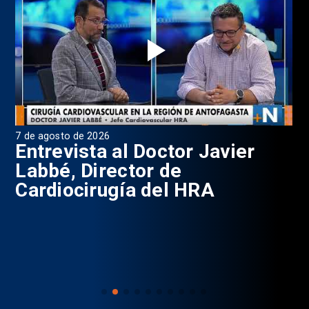
7 de agosto de 2026
6 d
0
Entrevista al Doctor Javier
P
Labbé, Director de
Cardiocirugía del HRA