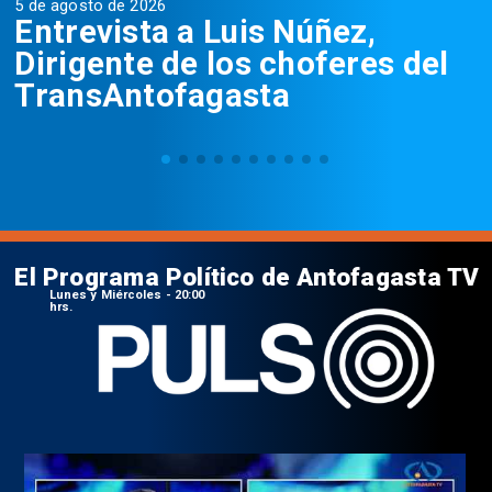
5 de agosto de 2026
5
Entrevista a Luis Núñez,
Dirigente de los choferes del
TransAntofagasta
El Programa Político de Antofagasta TV
Lunes y Miércoles - 20:00
hrs.