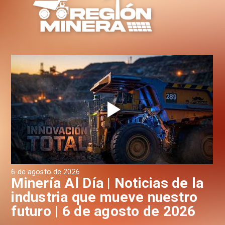
6 de agosto de 2026
6 d
a
Minería Al Día | Noticias de la
M
industria que mueve nuestro
i
futuro | 6 de agosto de 2026
f