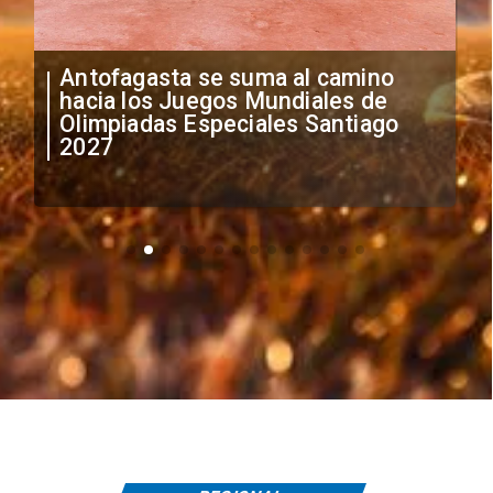
 camino
"Falta de profesionalismo": Si
les de
anuncia medidas por situació
antiago
irregular de futbolistas
extranjeros