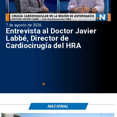
7 de agosto de 2026
6 d
0
Entrevista al Doctor Javier
P
Labbé, Director de
Cardiocirugía del HRA
NACIONAL