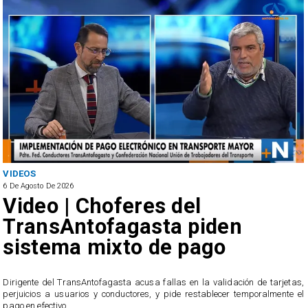
ANTOFAGASTA
6 De Agosto De 2026
SERNAC oficia a Bipay 
en
reclamos por cobros
o
irregulares en el trans
público de Antofagast
idación de tarjetas,
cer temporalmente el
El servicio ofició a la empresa tras recibir casi 40 recla