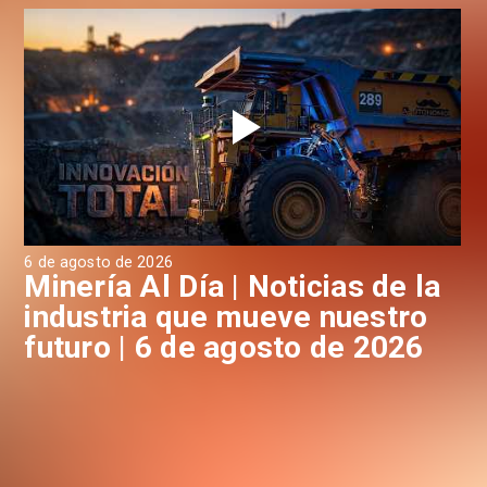
6 de agosto de 2026
6 d
a
Minería Al Día | Noticias de la
M
industria que mueve nuestro
i
futuro | 6 de agosto de 2026
f