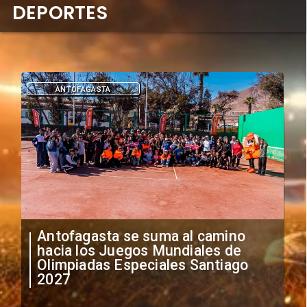
DEPORTES
ASTA
DEPORTES
asta se suma al camino
"Falta de prof
os Juegos Mundiales de
anuncia medid
das Especiales Santiago
irregular de f
extranjeros