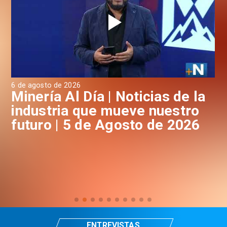
6 de agosto de 2026
4 d
a
Minería Al Día | Noticias de la
M
industria que mueve nuestro
i
futuro | 5 de Agosto de 2026
f
ENTREVISTAS