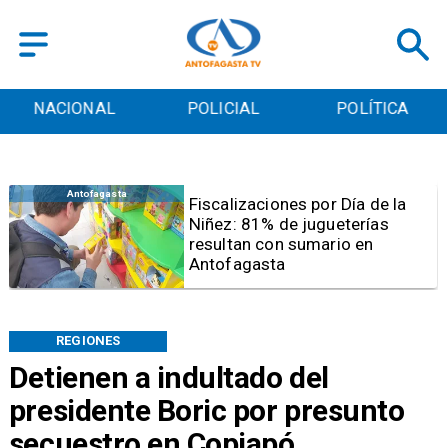
POLICIAL
POLÍTICA
CULTURA
Antofagasta
Tribunal frena opción de pena
mixta para Karen Rojo por ahora
REGIONES
Detienen a indultado del
presidente Boric por presunto
secuestro en Copiapó