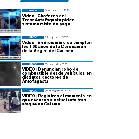
6 de agosto de 2026
VIDEOS
Video | Choferes del
TransAntofagasta piden
sistema mixto de pago
17 de julio de 2026
VIDEOS
Video | En diciembre se cumplen
los 100 años de la Coronación
de la Virgen del Carmen
27 de abril de 2026
VIDEOS
VIDEO | Denuncian robo de
combustible desde vehículos en
distintos sectores de
Antofagasta
27 de marzo de 2026
VIDEOS
VIDEO | Registran el momento en
que reducen a estudiante tras
ataque en Calama