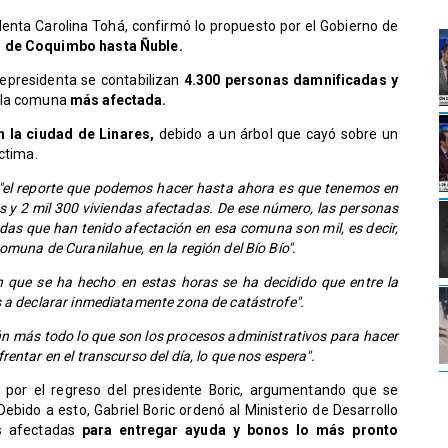
identa Carolina Tohá, confirmó lo propuesto por el Gobierno de
ón de Coquimbo hasta Ñuble.
cepresidenta se contabilizan
4.300 personas damnificadas y
 la comuna
más afectada.
n la ciudad de Linares,
debido a un árbol que cayó sobre un
íctima.
"el reporte que podemos hacer hasta ahora es que tenemos en
y 2 mil 300 viviendas afectadas. De ese número, las personas
ndas que han tenido afectación en esa comuna son mil, es decir,
muna de Curanilahue, en la región del Bío Bío".
ón que se ha hecho en estas horas se ha decidido que entre la
s a declarar inmediatamente zona de catástrofe".
aún más todo lo que son los procesos administrativos para hacer
entar en el transcurso del día, lo que nos espera".
a por el regreso del presidente Boric, argumentando que se
Debido a esto, Gabriel Boric ordenó al Ministerio de Desarrollo
s afectadas
para entregar ayuda y bonos lo más pronto