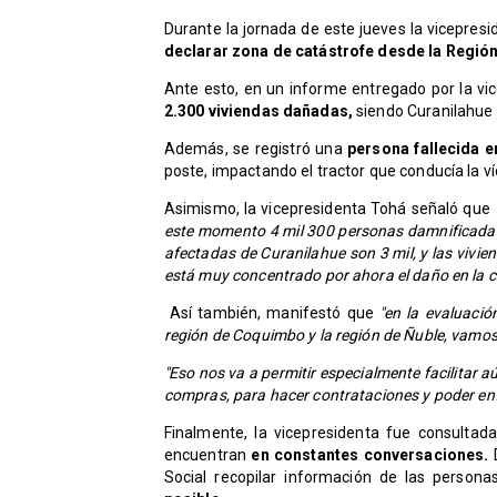
Durante la jornada de este jueves la vicepres
declarar zona de catástrofe desde la Regi
Ante esto, en un informe entregado por la vi
2.300 viviendas dañadas,
siendo Curanilahue
Además, se registró una
persona fallecida e
poste, impactando el tractor que conducía la v
Asimismo, la vicepresidenta Tohá señaló que
este momento 4 mil 300 personas damnificadas 
afectadas de Curanilahue son 3 mil, y las vivie
está muy concentrado por ahora el daño en la co
Así también, manifestó que
"en la evaluaci
región de Coquimbo y la región de Ñuble, vamo
"Eso nos va a permitir especialmente facilitar 
compras, para hacer contrataciones y poder enfr
Finalmente, la vicepresidenta fue consultad
encuentran
en constantes conversaciones.
Social recopilar información de las persona