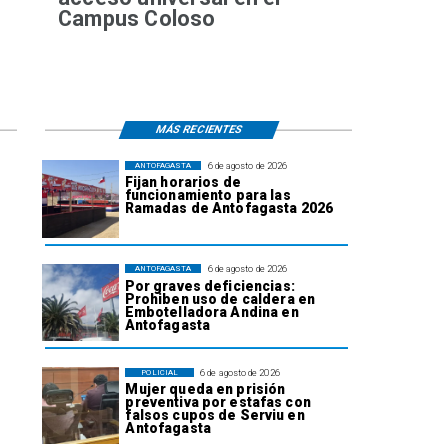
Campus Coloso
MÁS RECIENTES
6 de agosto de 2026
ANTOFAGASTA
Fijan horarios de
funcionamiento para las
Ramadas de Antofagasta 2026
6 de agosto de 2026
ANTOFAGASTA
Por graves deficiencias:
Prohiben uso de caldera en
Embotelladora Andina en
Antofagasta
6 de agosto de 2026
POLICIAL
Mujer queda en prisión
preventiva por estafas con
falsos cupos de Serviu en
Antofagasta