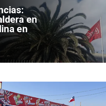
ncias:
aldera en
ina en