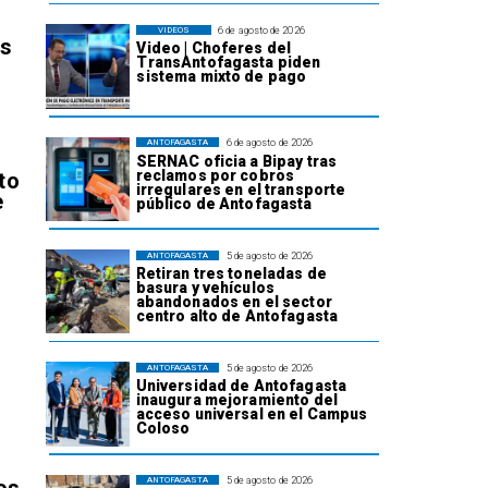
6 de agosto de 2026
VIDEOS
os
Video | Choferes del
TransAntofagasta piden
sistema mixto de pago
6 de agosto de 2026
ANTOFAGASTA
SERNAC oficia a Bipay tras
reclamos por cobros
to
irregulares en el transporte
e
público de Antofagasta
5 de agosto de 2026
ANTOFAGASTA
Retiran tres toneladas de
basura y vehículos
abandonados en el sector
centro alto de Antofagasta
l
5 de agosto de 2026
ANTOFAGASTA
Universidad de Antofagasta
inaugura mejoramiento del
acceso universal en el Campus
Coloso
5 de agosto de 2026
ANTOFAGASTA