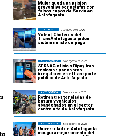
Mujer queda en prisión
preventiva por estafas con
falsos cupos de Serviu en
Antofagasta
6 de agosto de 2026
VIDEOS
Video | Choferes del
TransAntofagasta piden
sistema mixto de pago
6 de agosto de 2026
ANTOFAGASTA
SERNAC oficia a Bipay tras
reclamos por cobros
irregulares en el transporte
público de Antofagasta
5 de agosto de 2026
ANTOFAGASTA
os
Retiran tres toneladas de
basura y vehículos
abandonados en el sector
centro alto de Antofagasta
5 de agosto de 2026
ANTOFAGASTA
Universidad de Antofagasta
inaugura mejoramiento del
to