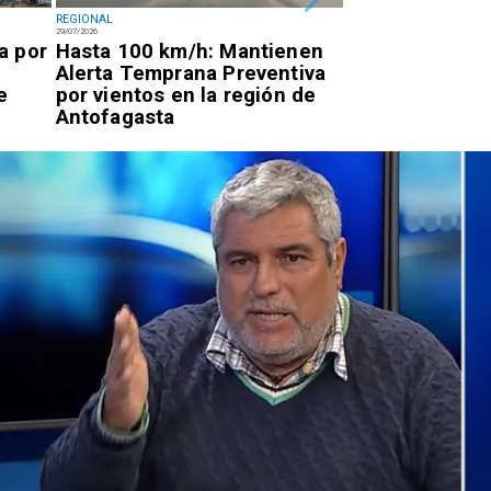
REGIONAL
POLICIAL
29/07/2026
28/07/2026
a por
Hasta 100 km/h: Mantienen
Descartan caíd
Alerta Temprana Preventiva
tras alerta en 
e
por vientos en la región de
Tuina
Antofagasta