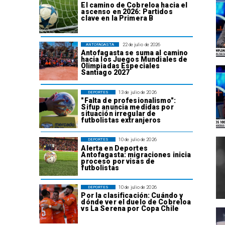
El camino de Cobreloa hacia el
ascenso en 2026: Partidos
clave en la Primera B
22 de julio de 2026
ANTOFAGASTA
Antofagasta se suma al camino
hacia los Juegos Mundiales de
Olimpiadas Especiales
Santiago 2027
13 de julio de 2026
DEPORTES
"Falta de profesionalismo":
Sifup anuncia medidas por
situación irregular de
futbolistas extranjeros
10 de julio de 2026
DEPORTES
Alerta en Deportes
Antofagasta: migraciones inicia
proceso por visas de
futbolistas
10 de julio de 2026
DEPORTES
Por la clasificación: Cuándo y
dónde ver el duelo de Cobreloa
vs La Serena por Copa Chile