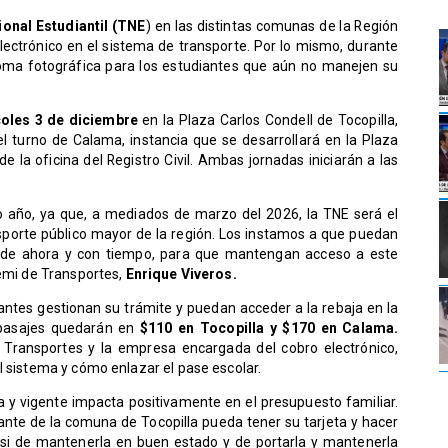
ional Estudiantil (TNE
) en las distintas comunas de la Región
electrónico en el sistema de transporte. Por lo mismo, durante
oma fotográfica para los estudiantes que aún no manejen su
oles 3 de diciembre
en la Plaza Carlos Condell de Tocopilla,
el turno de Calama, instancia que se desarrollará en la Plaza
e la oficina del Registro Civil. Ambas jornadas iniciarán a las
o año, ya que, a mediados de marzo del 2026, la TNE será el
sporte público mayor de la región. Los instamos a que puedan
desde ahora y con tiempo, para que mantengan acceso a este
remi de Transportes,
Enrique Viveros.
iantes gestionan su trámite y puedan acceder a la rebaja en la
s pasajes quedarán en
$110 en Tocopilla y $170 en Calama.
 Transportes y la empresa encargada del cobro electrónico,
l sistema y cómo enlazar el pase escolar.
a y vigente impacta positivamente en el presupuesto familiar.
ante de la comuna de Tocopilla pueda tener su tarjeta y hacer
d si de mantenerla en buen estado y de portarla y mantenerla