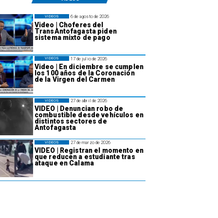
6 de agosto de 2026
VIDEOS
Video | Choferes del
TransAntofagasta piden
sistema mixto de pago
17 de julio de 2026
VIDEOS
Video | En diciembre se cumplen
los 100 años de la Coronación
de la Virgen del Carmen
27 de abril de 2026
VIDEOS
VIDEO | Denuncian robo de
combustible desde vehículos en
distintos sectores de
Antofagasta
27 de marzo de 2026
VIDEOS
VIDEO | Registran el momento en
que reducen a estudiante tras
ataque en Calama