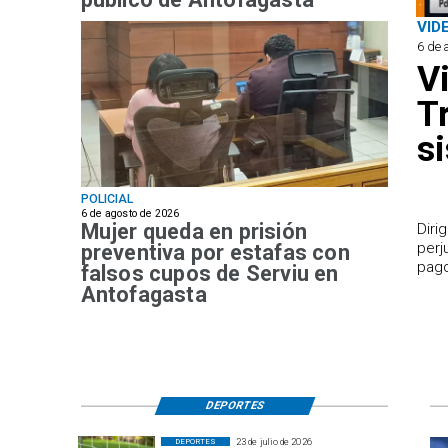
VID
6 de 
V
T
s
POLICIAL
6 de agosto de 2026
Mujer queda en prisión
​Dir
perj
preventiva por estafas con
pago
falsos cupos de Serviu en
Antofagasta
DEPORTES
23 de julio de 2026
DEPORTES