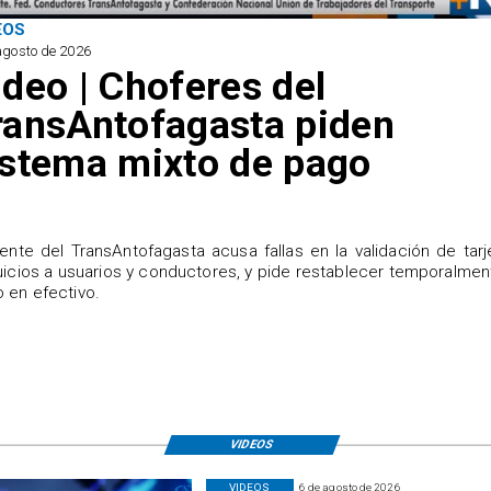
EOS
agosto de 2026
ideo | Choferes del
ransAntofagasta piden
istema mixto de pago
igente del TransAntofagasta acusa fallas en la validación de tarj
uicios a usuarios y conductores, y pide restablecer temporalmen
 en efectivo.
VIDEOS
VIDEOS
6 de agosto de 2026