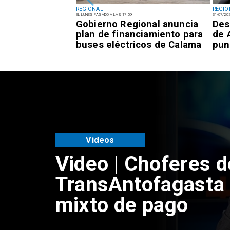
REGIONAL
REGIO
EL LUNES PASADO A LAS 17:59
31/07/20
inco fragatas
Gobierno Regional anuncia
Des
en el Balneario
plan de financiamiento para
de 
 Mejillones
buses eléctricos de Calama
pun
Videos
Video | Choferes d
TransAntofagasta 
mixto de pago