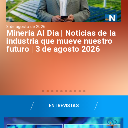
3 de agosto de 2026
31 
a
Minería Al Día | Noticias de la
M
industria que mueve nuestro
i
futuro | 3 de agosto 2026
f
ENTREVISTAS