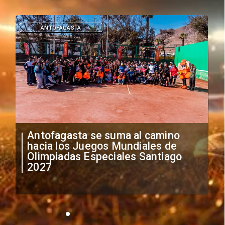
DEPORTES
"Falta de profesionalismo": Sifup
anuncia medidas por situación
irregular de futbolistas
extranjeros