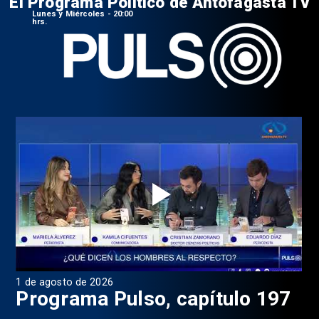
El Programa Político de Antofagasta TV
Lunes y Miércoles - 20:00
hrs.
1 de agosto de 2026
31 
8
Programa Pulso, capítulo 197
D