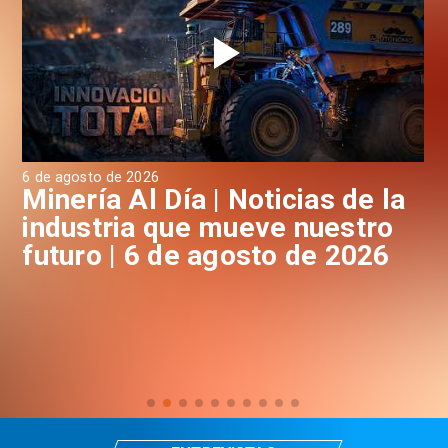
6 de agosto de 2026
6 d
a
Minería Al Día | Noticias de la
M
industria que mueve nuestro
i
futuro | 6 de agosto de 2026
f