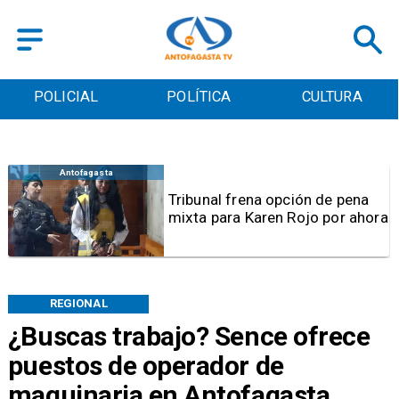
POLÍTICA
CULTURA
DEPORTES
Regional
Sernapesca interpone
denuncias por muerte de
ballena en Mejillones y maltrato
a lobos marinos en Antofagasta
REGIONAL
¿Buscas trabajo? Sence ofrece
puestos de operador de
maquinaria en Antofagasta