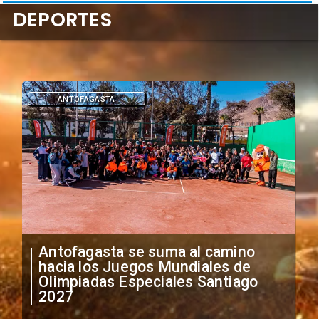
DEPORTES
DEPORTES
"Falta de profesionalismo": Sifup
anuncia medidas por situación
irregular de futbolistas
extranjeros