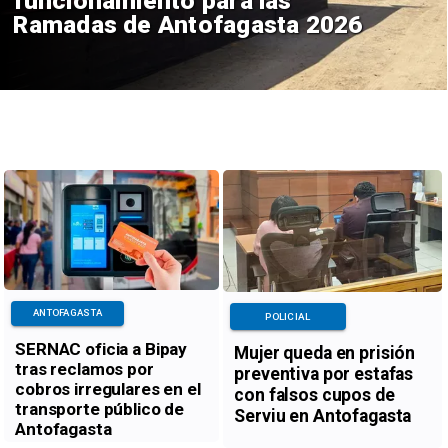
Prohiben uso de caldera en
Embotelladora Andina en
Antofagasta
ANTOFAGASTA
POLICIAL
SERNAC oficia a Bipay
Mujer queda en prisión
tras reclamos por
preventiva por estafas
cobros irregulares en el
con falsos cupos de
transporte público de
Serviu en Antofagasta
Antofagasta