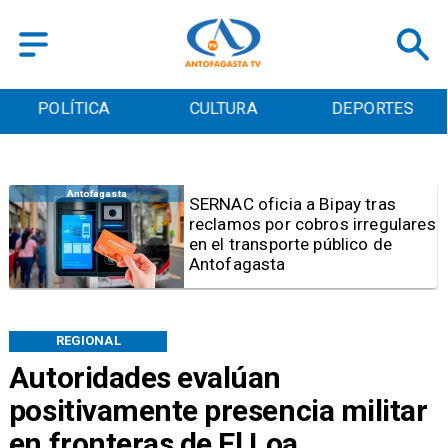
POLÍTICA
CULTURA
DEPORTES
Antofagasta
Retiran tres toneladas de
basura y vehículos
abandonados en el sector
centro alto de Antofagasta
REGIONAL
Autoridades evalúan
positivamente presencia militar
en fronteras de El Loa