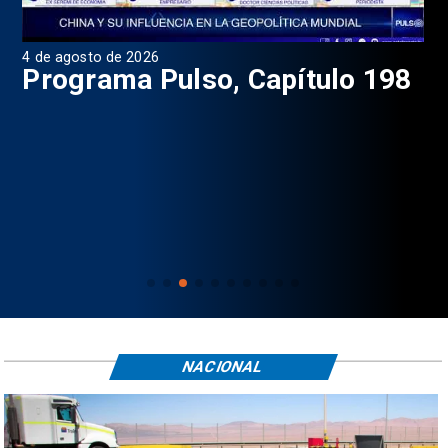
1 de agosto de 2026
31 
8
Programa Pulso, capítulo 197
D
NACIONAL