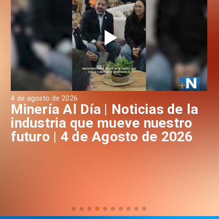
4 de agosto de 2026
3 d
a
Minería Al Día | Noticias de la
M
industria que mueve nuestro
i
futuro | 4 de Agosto de 2026
f