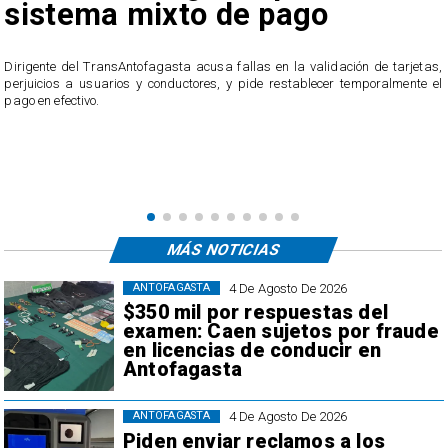
 pago
irregulares en el 
público de Antofa
as en la validación de tarjetas,
ide restablecer temporalmente el
El servicio ofició a la empresa tras recibir 
usuarios, quienes acusan cobros irregul
transacciones que no reconocen.
MÁS NOTICIAS
4 De Agosto De 2026
ANTOFAGASTA
$350 mil por respuestas del
examen: Caen sujetos por fraude
en licencias de conducir en
Antofagasta
4 De Agosto De 2026
ANTOFAGASTA
Piden enviar reclamos a los