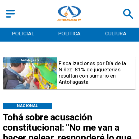
POLICIAL
POLÍTICA
CULTURA
Antofagasta
Tribunal frena opción de pena
mixta para Karen Rojo por ahora
NACIONAL
Tohá sobre acusación
constitucional: "No me van a
hacer pelear, responderé lo que