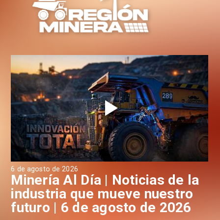
6 de agosto de 2026
6 d
a
Minería Al Día | Noticias de la
M
industria que mueve nuestro
i
futuro | 6 de agosto de 2026
f