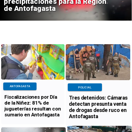
precipitaciones para la Región
de Antofagasta
ANTOFAGASTA
POLICIAL
Fiscalizaciones por Día
Tres detenidos: Cámaras
de la Niñez: 81% de
detectan presunta venta
jugueterías resultan con
de drogas desde ruco en
sumario en Antofagasta
Antofagasta