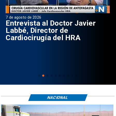
7 de agosto de 2026
6 d
0
Entrevista al Doctor Javier
P
Labbé, Director de
Cardiocirugía del HRA
NACIONAL