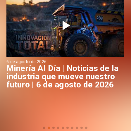
6 de agosto de 2026
6 d
a
Minería Al Día | Noticias de la
M
industria que mueve nuestro
i
futuro | 6 de agosto de 2026
f