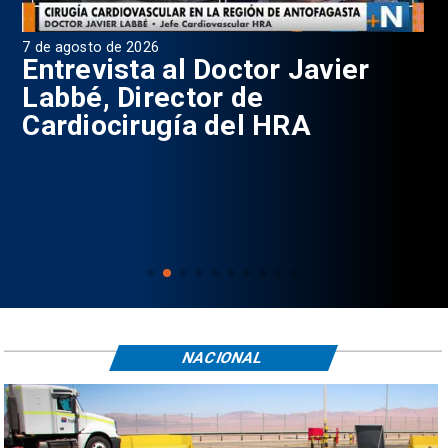
7 de agosto de 2026
6 d
0
Entrevista al Doctor Javier
P
Labbé, Director de
Cardiocirugía del HRA
NACIONAL