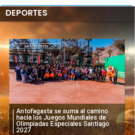
DEPORTES
DEPORTES
"Falta de profesionalismo": Sifup
anuncia medidas por situación
irregular de futbolistas
extranjeros