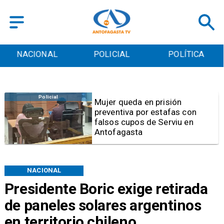
POLICIAL
POLÍTICA
CULTURA
cial
Vide
Mujer queda en prisión
preventiva por estafas con
falsos cupos de Serviu en
Antofagasta
NACIONAL
Presidente Boric exige retirada
de paneles solares argentinos
en territorio chileno