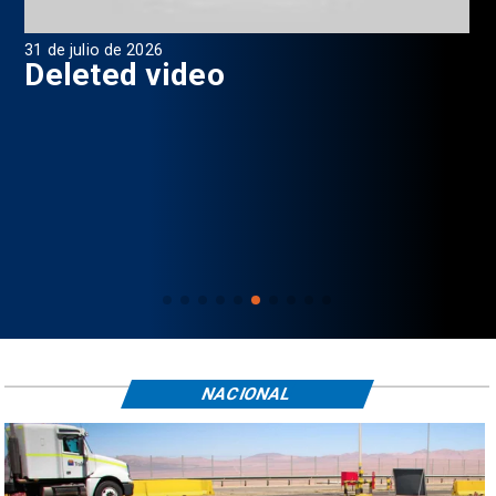
31 de julio de 2026
29 
7
Deleted video
P
NACIONAL