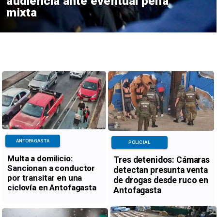
audiencia ante eventual pena
mixta
ANTOFAGASTA
POLICIAL
Multa a domilicio:
Tres detenidos: Cámaras
Sancionan a conductor
detectan presunta venta
por transitar en una
de drogas desde ruco en
ciclovía en Antofagasta
Antofagasta