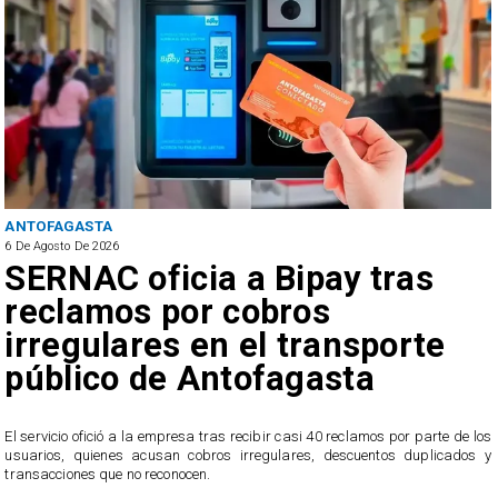
ANTOFAGASTA
5 De Agosto De 2026
Retiran tres toneladas de
basura y vehículos
abandonados en el sector
centro alto de Antofagasta
s
​El operativo se desarrolló en el sector Martín Luther King con el campamento
y
Esperanza, donde además fueron cursadas 2 sanciones a locales que
funcionaban sin patente municipal.