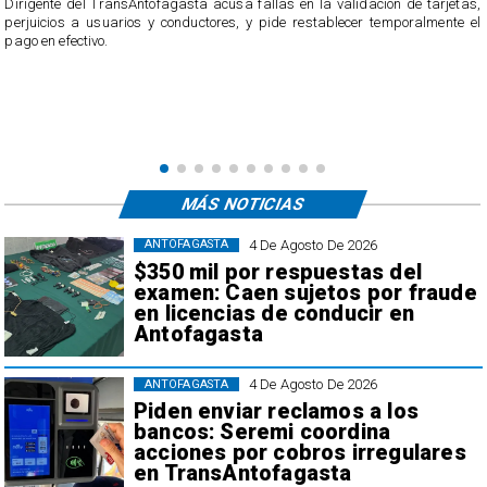
ión de tarjetas,
emporalmente el
El servicio ofició a la empresa tras recibir casi 40 reclamos p
usuarios, quienes acusan cobros irregulares, descuentos
transacciones que no reconocen.
MÁS NOTICIAS
4 De Agosto De 2026
ANTOFAGASTA
$350 mil por respuestas del
examen: Caen sujetos por fraude
en licencias de conducir en
Antofagasta
4 De Agosto De 2026
ANTOFAGASTA
Piden enviar reclamos a los
bancos: Seremi coordina
acciones por cobros irregulares
en TransAntofagasta