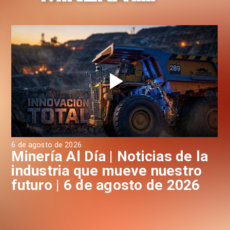
6 de agosto de 2026
6 d
a
Minería Al Día | Noticias de la
M
industria que mueve nuestro
i
futuro | 6 de agosto de 2026
f