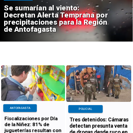
Se sumarían al viento:
Decretan Alerta Temprana por
precipitaciones para la Región
de Antofagasta
ANTOFAGASTA
POLICIAL
Fiscalizaciones por Día
Tres detenidos: Cámaras
de la Niñez: 81% de
detectan presunta venta
jugueterías resultan con
de drogas desde ruco en