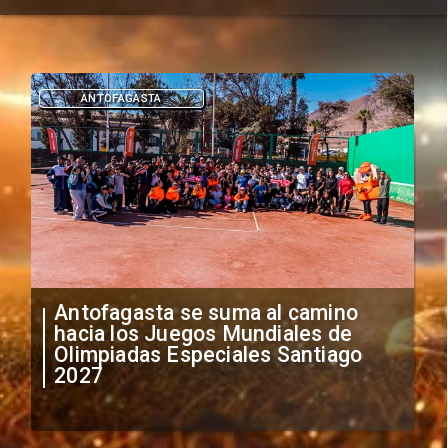
DEPORTES
"Falta de profesionalismo": Sifup
anuncia medidas por situación
irregular de futbolistas
extranjeros