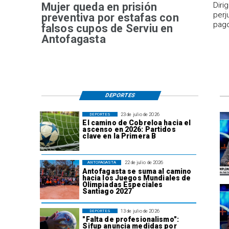
Mujer queda en prisión
​Dir
perj
preventiva por estafas con
pago
falsos cupos de Serviu en
Antofagasta
DEPORTES
23 de julio de 2026
DEPORTES
El camino de Cobreloa hacia el
ascenso en 2026: Partidos
clave en la Primera B
22 de julio de 2026
ANTOFAGASTA
Antofagasta se suma al camino
hacia los Juegos Mundiales de
Olimpiadas Especiales
Santiago 2027
13 de julio de 2026
DEPORTES
"Falta de profesionalismo":
Sifup anuncia medidas por