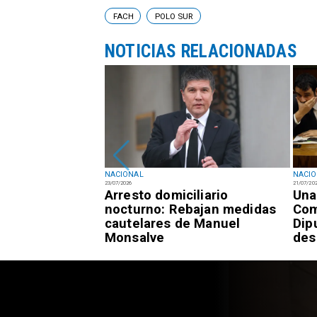
FACH
POLO SUR
NOTICIAS RELACIONADAS
NACIONAL
NACI
23/07/2026
21/07/20
registra 7,3% de
Arresto domiciliario
Una
 frente al 9,4%
nocturno: Rebajan medidas
Com
cautelares de Manuel
Dip
Monsalve
des