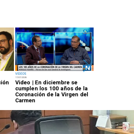
VIDEOS
NACIONAL
17/07/2026
14/07/2026
ción
Video | En diciembre se
Miércoles 7:20
cumplen los 100 años de la
Rojo llegará a 
Coronación de la Virgen del
por la PDI para
Carmen
condena