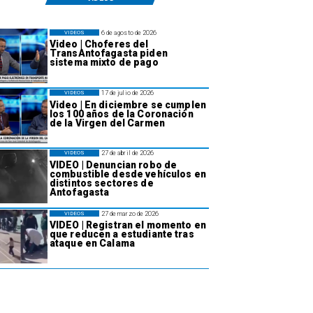
6 de agosto de 2026
VIDEOS
Video | Choferes del
TransAntofagasta piden
sistema mixto de pago
17 de julio de 2026
VIDEOS
Video | En diciembre se cumplen
los 100 años de la Coronación
de la Virgen del Carmen
27 de abril de 2026
VIDEOS
VIDEO | Denuncian robo de
combustible desde vehículos en
distintos sectores de
Antofagasta
27 de marzo de 2026
VIDEOS
VIDEO | Registran el momento en
que reducen a estudiante tras
ataque en Calama