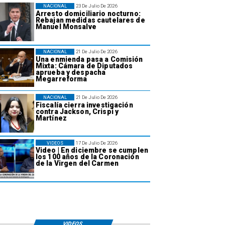
NACIONAL
23 De Julio De 2026
Arresto domiciliario nocturno:
Rebajan medidas cautelares de
Manuel Monsalve
NACIONAL
21 De Julio De 2026
Una enmienda pasa a Comisión
Mixta: Cámara de Diputados
aprueba y despacha
Megarreforma
NACIONAL
21 De Julio De 2026
Fiscalía cierra investigación
contra Jackson, Crispi y
Martínez
VIDEOS
17 De Julio De 2026
Video | En diciembre se cumplen
los 100 años de la Coronación
de la Virgen del Carmen
VIDEOS