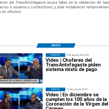
igente del TransAntofagasta acusa fallas en la validación de tarj
uicios a usuarios y conductores, y pide restablecer temporalmen
 en efectivo.
VIDEOS
VIDEOS
6 de agosto de 2026
Video | Choferes del
TransAntofagasta piden
sistema mixto de pago
VIDEOS
17 de julio de 2026
Video | En diciembre se
cumplen los 100 años de la
Coronación de la Virgen del
Carmen