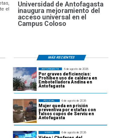
Universidad de Antofagasta
etas,
te el
inaugura mejoramiento del
acceso universal en el
Campus Coloso
MÁS RECIENTES
6 de agosto de 2026
ANTOFAGASTA
Por graves deficiencias:
Prohiben uso de caldera en
Embotelladora Andina en
Antofagasta
6 de agosto de 2026
POLICIAL
Mujer queda en prisión
preventiva por estafas con
falsos cupos de Serviu en
Antofagasta
6 de agosto de 2026
VIDEOS
Video | Choferes del