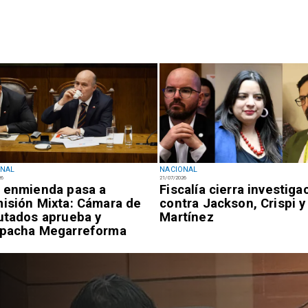
ONAL
NACIONAL
26
21/07/2026
 enmienda pasa a
Fiscalía cierra investiga
isión Mixta: Cámara de
contra Jackson, Crispi y
utados aprueba y
Martínez
pacha Megarreforma