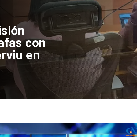
isión
afas con
rviu en