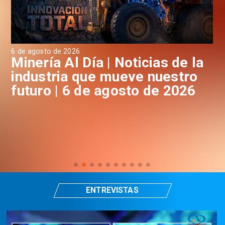
6 de agosto de 2026
6 d
a
Minería Al Día | Noticias de la
M
industria que mueve nuestro
i
futuro | 6 de agosto de 2026
f
ENTREVISTAS