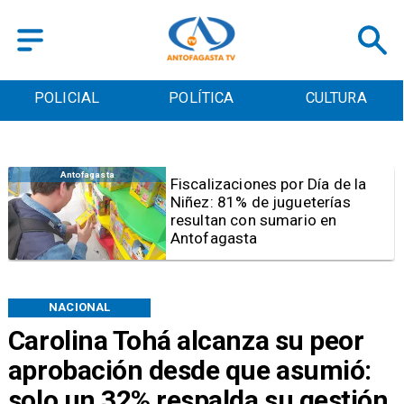
POLICIAL
POLÍTICA
CULTURA
Antofagasta
Tribunal frena opción de pena
mixta para Karen Rojo por ahora
NACIONAL
Carolina Tohá alcanza su peor
aprobación desde que asumió:
solo un 32% respalda su gestión