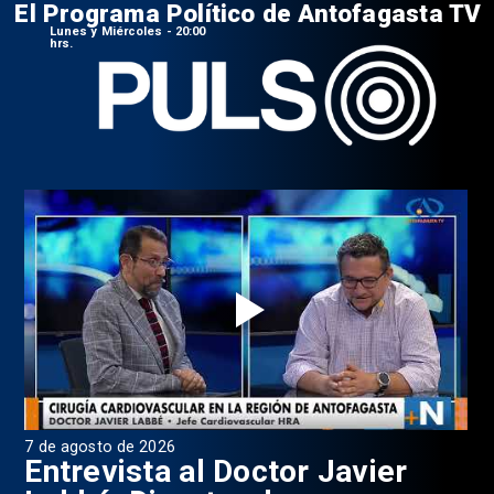
El Programa Político de Antofagasta TV
Lunes y Miércoles - 20:00
hrs.
7 de agosto de 2026
6 d
0
Entrevista al Doctor Javier
P