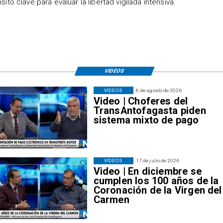
isito clave para evaluar la libertad vigilada intensiva.
VIDEOS
VIDEOS
6 de agosto de 2026
Video | Choferes del
TransAntofagasta piden
sistema mixto de pago
VIDEOS
17 de julio de 2026
Video | En diciembre se
cumplen los 100 años de la
Coronación de la Virgen del
Carmen