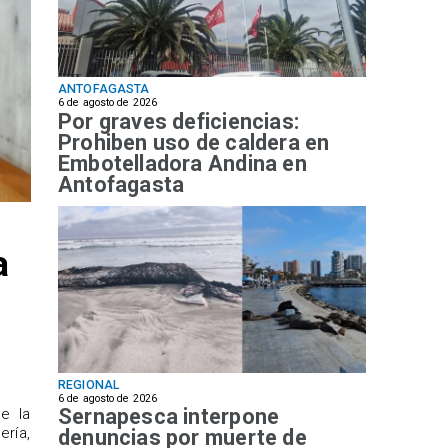
ANTOFAGASTA
6 de agosto de 2026
Por graves deficiencias:
Prohiben uso de caldera en
Embotelladora Andina en
Antofagasta
a
REGIONAL
6 de agosto de 2026
Sernapesca interpone
de la
ría,
denuncias por muerte de