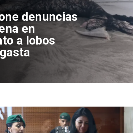
pone denuncias
lena en
ato a lobos
agasta