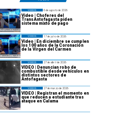
6 de agosto de 2026
VIDEOS
Video | Choferes del
TransAntofagasta piden
sistema mixto de pago
17 de julio de 2026
VIDEOS
Video | En diciembre se cumplen
los 100 años de la Coronación
de la Virgen del Carmen
27 de abril de 2026
VIDEOS
VIDEO | Denuncian robo de
combustible desde vehículos en
distintos sectores de
Antofagasta
27 de marzo de 2026
VIDEOS
VIDEO | Registran el momento en
que reducen a estudiante tras
ataque en Calama