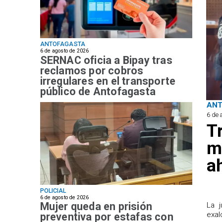
ANTOFAGASTA
6 de agosto de 2026
SERNAC oficia a Bipay tras
reclamos por cobros
irregulares en el transporte
público de Antofagasta
AN
6 de 
T
m
a
POLICIAL
6 de agosto de 2026
Mujer queda en prisión
​La 
exal
preventiva por estafas con