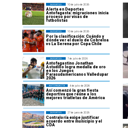
10 de julio de 2026
DEPORTES
Alerta en Deportes
Antofagasta: migraciones inicia
proceso por visas de
futbolistas
10 de julio de 2026
DEPORTES
Por la clasificación: Cuándo y
dónde ver el duelo de Cobreloa
vs La Serena por Copa Chile
7 de julio de 2026
DEPORTES
Antofagastino Jonathan
Astudillo logra medalla de oro
en los Juegos
Parasudamericanos Valledupar
2026
4 de julio de 2026
ANTOFAGASTA
Así comenzó la gran fiesta
deportiva que reúne a los
mejores triatletas de América
27 de junio de 2026
DEPORTES
Contraloría exige justificar
acuerdo entre municipio y el
CDA