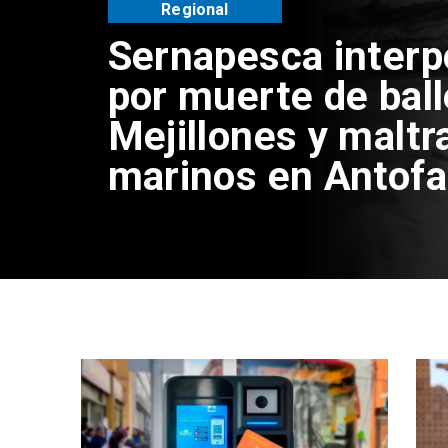
Regional
Sernapesca inter
por muerte de bal
Mejillones y maltr
marinos en Antof