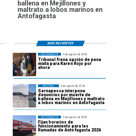
ballena en Mejillones y
maltrato a lobos marinos en
Antofagasta
MÁS RECIENTES
6 de agosto de 2026
ANTOFAGASTA
Tribunal frena opción de pena
mixta para Karen Rojo por
ahora
6 de agosto de 2026
REGIONAL
Sernapesca interpone
denuncias por muerte de
ballena en Mejillones y maltrato
a lobos marinos en Antofagasta
6 de agosto de 2026
ANTOFAGASTA
Fijan horarios de
funcionamiento para las
Ramadas de Antofagasta 2026