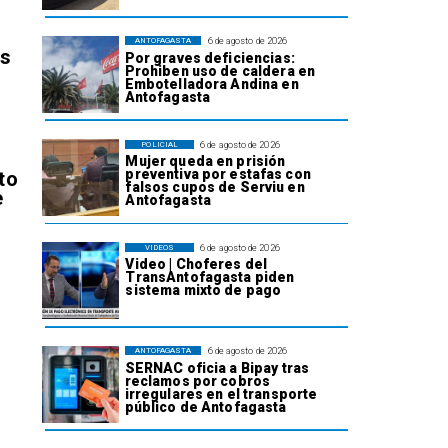
6 de agosto de 2026
ANTOFAGASTA
os
Por graves deficiencias:
Prohiben uso de caldera en
Embotelladora Andina en
Antofagasta
6 de agosto de 2026
POLICIAL
Mujer queda en prisión
preventiva por estafas con
to
falsos cupos de Serviu en
e
Antofagasta
6 de agosto de 2026
VIDEOS
Video | Choferes del
TransAntofagasta piden
sistema mixto de pago
l
6 de agosto de 2026
ANTOFAGASTA
SERNAC oficia a Bipay tras
reclamos por cobros
irregulares en el transporte
público de Antofagasta