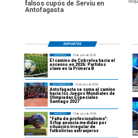
requ
falsos cupos de Serviu en
Antofagasta
DEPORTES
23 de julio de 2026
DEPORTES
El camino de Cobreloa hacia el
ascenso en 2026: Partidos
clave en la Primera B
22 de julio de 2026
ANTOFAGASTA
Antofagasta se suma al camino
hacia los Juegos Mundiales de
Olimpiadas Especiales
Santiago 2027
13 de julio de 2026
DEPORTES
"Falta de profesionalismo":
Sifup anuncia medidas por
situación irregular de
futbolistas extranjeros