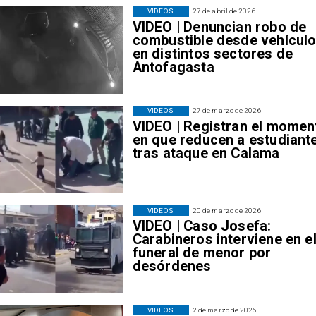
VIDEOS
27 de abril de 2026
VIDEO | Denuncian robo de
combustible desde vehícul
en distintos sectores de
Antofagasta
VIDEOS
27 de marzo de 2026
VIDEO | Registran el momen
en que reducen a estudiant
tras ataque en Calama
VIDEOS
20 de marzo de 2026
VIDEO | Caso Josefa:
Carabineros interviene en e
funeral de menor por
desórdenes
VIDEOS
2 de marzo de 2026