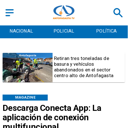
POLICIAL
POLÍTICA
CULTURA
Salud
Bajo el estándar: Hospitales 
Antofagasta y Calama no
cumplen con indicadores de
gestión del Minsal
MAGAZINE
Descarga Conecta App: La
aplicación de conexión
multifuncional