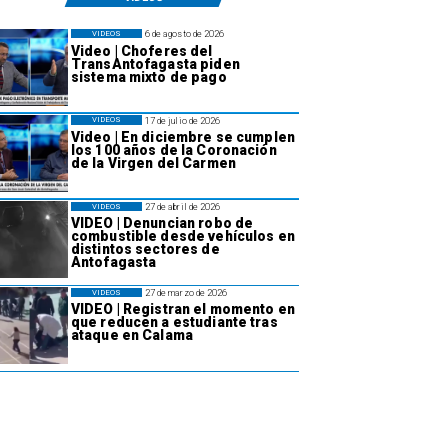
6 de agosto de 2026
VIDEOS
Video | Choferes del
TransAntofagasta piden
sistema mixto de pago
17 de julio de 2026
VIDEOS
Video | En diciembre se cumplen
los 100 años de la Coronación
de la Virgen del Carmen
27 de abril de 2026
VIDEOS
VIDEO | Denuncian robo de
combustible desde vehículos en
distintos sectores de
Antofagasta
27 de marzo de 2026
VIDEOS
VIDEO | Registran el momento en
que reducen a estudiante tras
ataque en Calama