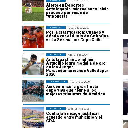
10 de julio de 2026
DEPORTES
Alerta en Deportes
Antofagasta: migraciones inicia
proceso por visas de
futbolistas
10 de julio de 2026
DEPORTES
Por la clasificación: Cuándo y
dónde ver el duelo de Cobreloa
vs La Serena por Copa Chile
7 de julio de 2026
DEPORTES
Antofagastino Jonathan
Astudillo logra medalla de oro
en los Juegos
Parasudamericanos Valledupar
2026
4 de julio de 2026
ANTOFAGASTA
Así comenzó la gran fiesta
deportiva que reúne a los
mejores triatletas de América
27 de junio de 2026
DEPORTES
Contraloría exige justificar
acuerdo entre municipio y el
CDA