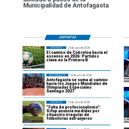
Municipalidad de Antofagasta
DEPORTES
23 de julio de 2026
DEPORTES
El camino de Cobreloa hacia el
ascenso en 2026: Partidos
clave en la Primera B
22 de julio de 2026
ANTOFAGASTA
Antofagasta se suma al camino
hacia los Juegos Mundiales de
Olimpiadas Especiales
Santiago 2027
13 de julio de 2026
DEPORTES
"Falta de profesionalismo":
Sifup anuncia medidas por
situación irregular de
futbolistas extranjeros