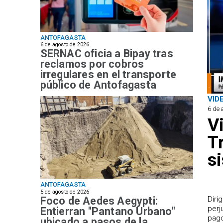
ANTOFAGASTA
6 de agosto de 2026
SERNAC oficia a Bipay tras
reclamos por cobros
irregulares en el transporte
público de Antofagasta
VID
6 de 
V
T
s
ANTOFAGASTA
5 de agosto de 2026
Foco de Aedes Aegypti:
​Dir
perj
Entierran "Pantano Urbano"
pago
ubicado a pasos de la