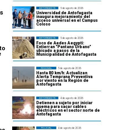
5 de agosto de 2026
ANTOFAGASTA
os
Universidad de Antofagasta
inaugura mejoramiento del
acceso universal en el Campus
Coloso
5 de agosto de 2026
ANTOFAGASTA
Foco de Aedes Aegypti:
Entierran "Pantano Urbano"
to
ubicado a pasos de la
e
Municipalidad de Antofagasta
5 de agosto de 2026
REGIONAL
Hasta 80 km/h: Actualizan
Alerta Temprana Preventiva
por viento en la Región de
Antofagasta
l
4 de agosto de 2026
ANTOFAGASTA
Detienen a sujeto por iniciar
quema para sacar cables
eléctricos en el sector norte de
Antofagasta
4 de agosto de 2026
POLICIAL