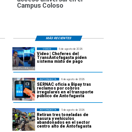
Campus Coloso
MÁS RECIENTES
6 de agosto de 2026
VIDEOS
Video | Choferes del
TransAntofagasta piden
sistema mixto de pago
6 de agosto de 2026
ANTOFAGASTA
SERNAC oficia a Bipay tras
reclamos por cobros
irregulares en el transporte
público de Antofagasta
5 de agosto de 2026
ANTOFAGASTA
Retiran tres toneladas de
basura y vehículos
abandonados en el sector
centro alto de Antofagasta