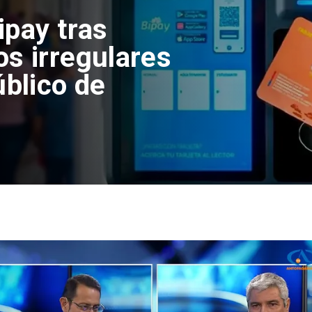
ipay tras
os irregulares
úblico de