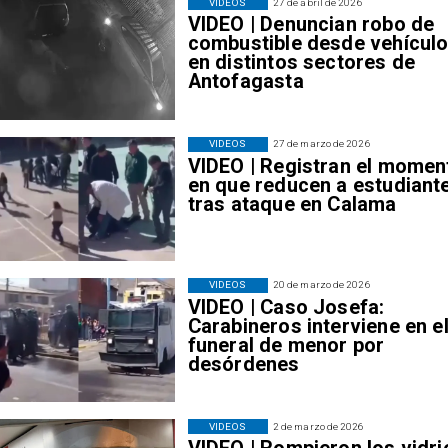
VIDEOS
27 de abril de 2026
VIDEO | Denuncian robo de
combustible desde vehícul
en distintos sectores de
Antofagasta
VIDEOS
27 de marzo de 2026
VIDEO | Registran el momen
en que reducen a estudiant
tras ataque en Calama
VIDEOS
20 de marzo de 2026
VIDEO | Caso Josefa:
Carabineros interviene en e
funeral de menor por
desórdenes
VIDEOS
2 de marzo de 2026