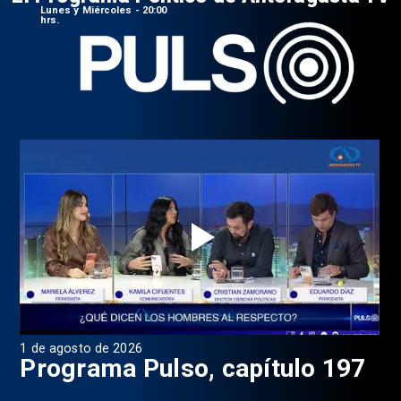
Lunes y Miércoles - 20:00
hrs.
1 de agosto de 2026
31 
8
Programa Pulso, capítulo 197
D