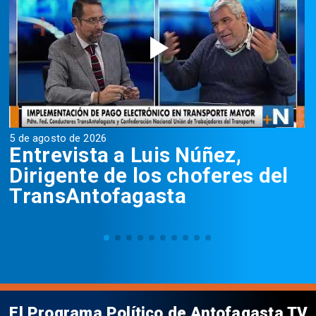
5 de agosto de 2026
5
Entrevista a Luis Núñez,
Dirigente de los choferes del
TransAntofagasta
El Programa Político de Antofagasta TV