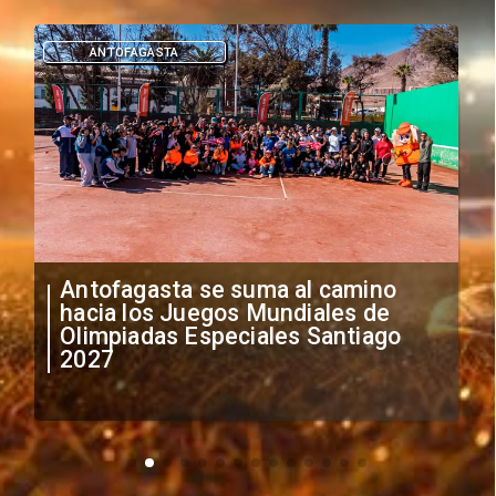
DEPORTES
"Falta de profesionalismo": Sifup
anuncia medidas por situación
irregular de futbolistas
extranjeros