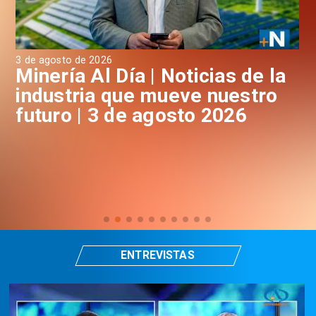
3 de agosto de 2026
31 
a
Minería Al Día | Noticias de la
M
industria que mueve nuestro
i
futuro | 3 de agosto 2026
f
ENTREVISTAS