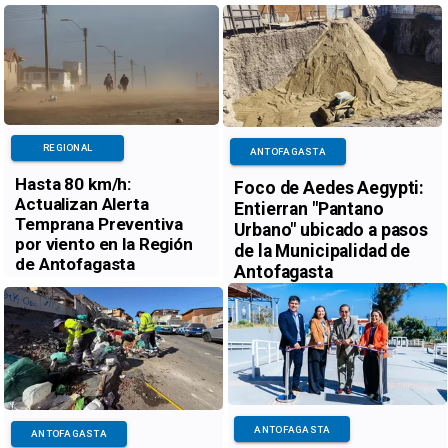
REGIONAL
ANTOFAGASTA
Hasta 80 km/h:
Foco de Aedes Aegypti:
Actualizan Alerta
Entierran "Pantano
Temprana Preventiva
Urbano" ubicado a pasos
por viento en la Región
de la Municipalidad de
de Antofagasta
Antofagasta
ANTOFAGASTA
ANTOFAGASTA