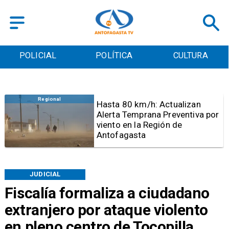
POLICIAL
POLÍTICA
CULTURA
Antofagasta
Detienen a sujeto por iniciar
quema para sacar cables
eléctricos en el sector norte de
Antofagasta
JUDICIAL
Fiscalía formaliza a ciudadano
extranjero por ataque violento
en pleno centro de Tocopilla