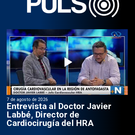
7 de agosto de 2026
6 d
0
Entrevista al Doctor Javier
P
Labbé, Director de
Cardiocirugía del HRA