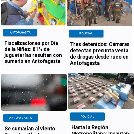
ANTOFAGASTA
POLICIAL
Fiscalizaciones por Día
Tres detenidos: Cámaras
de la Niñez: 81% de
detectan presunta venta
jugueterías resultan con
de drogas desde ruco en
sumario en Antofagasta
Antofagasta
POLICIAL
ANTOFAGASTA
Hasta la Región
Se sumarían al viento:
Metropolitana: Incautan