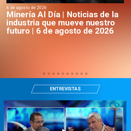
6 de agosto de 2026
6 d
a
Minería Al Día | Noticias de la
M
industria que mueve nuestro
i
futuro | 6 de agosto de 2026
f
ENTREVISTAS