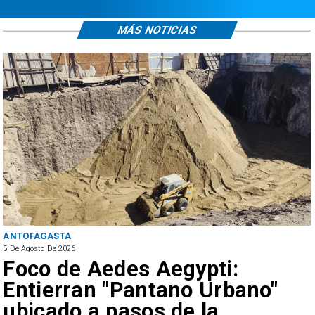
MÁS NOTICIAS
NTOFAGASTA
RE
De Agosto De 2026
5 D
Foco de Aedes Aegypti:
H
Entierran "Pantano Urbano"
A
ubicado a pasos de la
p