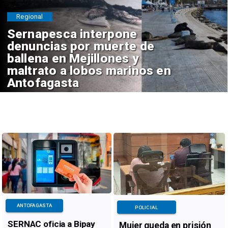
Regional
Sernapesca interpone
denuncias por muerte de
ballena en Mejillones y
maltrato a lobos marinos en
Antofagasta
ANTOFAGASTA
POLICIAL
SERNAC oficia a Bipay
Mujer queda en prisión