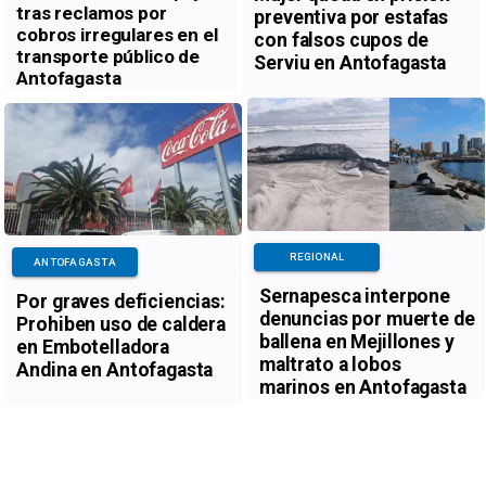
tras reclamos por
preventiva por estafas
cobros irregulares en el
con falsos cupos de
transporte público de
Serviu en Antofagasta
Antofagasta
REGIONAL
ANTOFAGASTA
Sernapesca interpone
Por graves deficiencias:
denuncias por muerte de
Prohiben uso de caldera
ballena en Mejillones y
en Embotelladora
maltrato a lobos
Andina en Antofagasta
marinos en Antofagasta