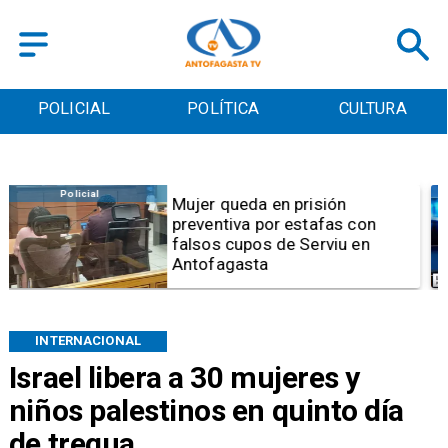
POLICIAL
POLÍTICA
CULTURA
Videos
Video | Choferes del
TransAntofagasta piden
sistema mixto de pago
INTERNACIONAL
Israel libera a 30 mujeres y
niños palestinos en quinto día
de tregua