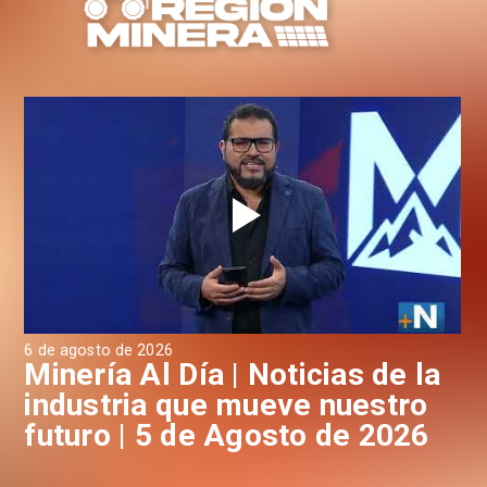
6 de agosto de 2026
4 d
a
Minería Al Día | Noticias de la
M
industria que mueve nuestro
i
futuro | 5 de Agosto de 2026
f