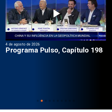
4 de agosto de 2026
1 d
9
Programa Pulso, Capítulo 198
P