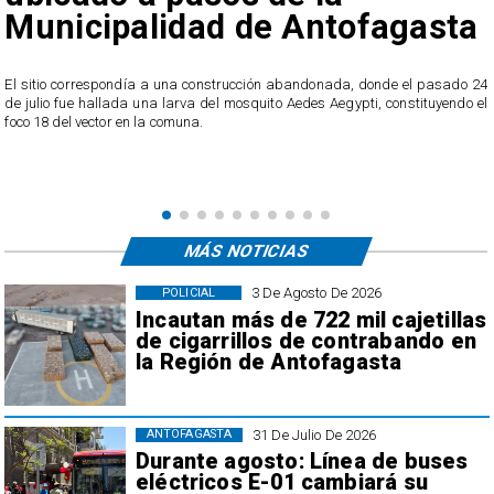
Municipalidad de Antofagasta
A
 sitio correspondía a una construcción abandonada, donde el pasado 24
A p
 julio fue hallada una larva del mosquito Aedes Aegypti, constituyendo el
mod
co 18 del vector en la comuna.
reg
MÁS NOTICIAS
3 De Agosto De 2026
POLICIAL
Incautan más de 722 mil cajetillas
de cigarrillos de contrabando en
la Región de Antofagasta
31 De Julio De 2026
ANTOFAGASTA
Durante agosto: Línea de buses
eléctricos E-01 cambiará su