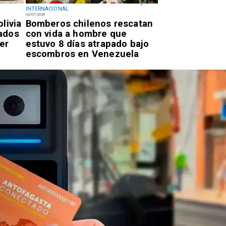
INTERNACIONAL
INTERNACIONAL
02/07/2026
02/07/2026
livia
Bomberos chilenos rescatan
Diputado Videl
ados
con vida a hombre que
intervención d
er
estuvo 8 días atrapado bajo
por proyecto p
escombros en Venezuela
autos "chutos" 