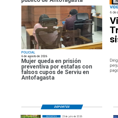
VID
6 de 
V
T
s
POLICIAL
6 de agosto de 2026
Mujer queda en prisión
​Dir
perj
preventiva por estafas con
pago
falsos cupos de Serviu en
Antofagasta
DEPORTES
23 de julio de 2026
DEPORTES