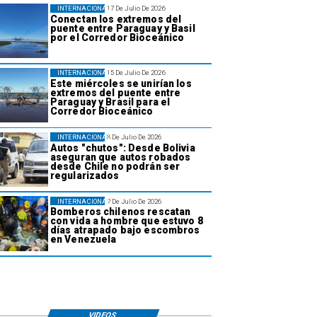
INTERNACIONAL
17 De Julio De 2026
Conectan los extremos del
puente entre Paraguay y Basil
por el Corredor Bioceánico
INTERNACIONAL
15 De Julio De 2026
Este miércoles se unirían los
extremos del puente entre
Paraguay y Brasil para el
Corredor Bioceánico
INTERNACIONAL
8 De Julio De 2026
Autos "chutos": Desde Bolivia
aseguran que autos robados
desde Chile no podrán ser
regularizados
INTERNACIONAL
2 De Julio De 2026
Bomberos chilenos rescatan
con vida a hombre que estuvo 8
días atrapado bajo escombros
en Venezuela
VIDEOS