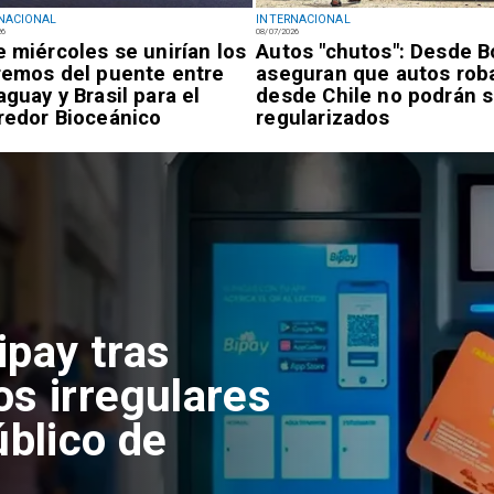
NACIONAL
INTERNACIONAL
26
08/07/2026
e miércoles se unirían los
Autos "chutos": Desde Bo
remos del puente entre
aseguran que autos rob
aguay y Brasil para el
desde Chile no podrán s
redor Bioceánico
regularizados
adas de basura
onados en el
 de