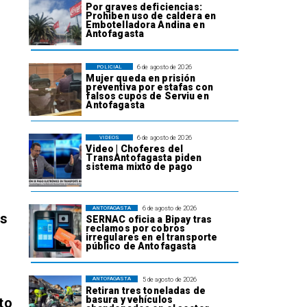
Por graves deficiencias:
Prohiben uso de caldera en
Embotelladora Andina en
Antofagasta
6 de agosto de 2026
POLICIAL
Mujer queda en prisión
preventiva por estafas con
falsos cupos de Serviu en
Antofagasta
6 de agosto de 2026
VIDEOS
Video | Choferes del
TransAntofagasta piden
sistema mixto de pago
6 de agosto de 2026
ANTOFAGASTA
os
SERNAC oficia a Bipay tras
reclamos por cobros
irregulares en el transporte
público de Antofagasta
5 de agosto de 2026
ANTOFAGASTA
Retiran tres toneladas de
basura y vehículos
to