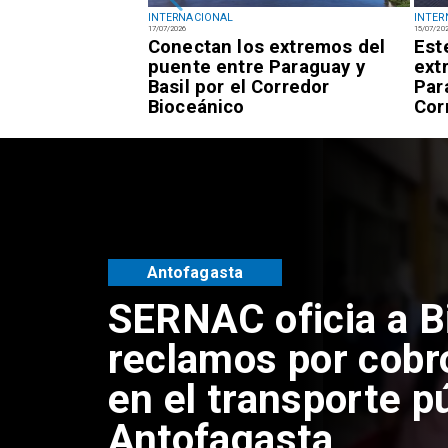
INTERNACIONAL
INTER
17/07/2026
15/07/20
ión permanece
Conectan los extremos del
Est
helle Bachelet
puente entre Paraguay y
ext
idatura a la ONU
Basil por el Corredor
Par
Bioceánico
Cor
Antofagasta
Retiran tres tonel
y vehículos aband
sector centro alto
Antofagasta