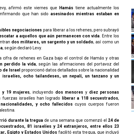
Levy, afirmó este viernes que
Hamás
tiene actualmente los
onfirmando que han sido
asesinados mientras estaban en
sibles negociaciones
para liberar a los rehenes, pero subrayó
rescatar a aquellos que aún permanecen con vida
. Entre los
entran
dos militares, un sargento y un soldado
, así como un
sa
, según declaró Levy.
la cifra de rehenes en Gaza bajo el control de Hamás y otras
n perdido la vida
, según las afirmaciones del portavoz del
o de Israel
proporcionó datos detallados sobre la nacionalidad
 israelíes, ocho tailandeses, un nepalí, un tanzano y un
 y 19 mujeres
, incluyendo
dos menores
y
diez personas
s fuerzas israelíes han logrado
liberar a 118 secuestrados
,
s nacionalidades, y ocho fallecidos
cuyos cuerpos fueron
lestina.
rió durante la tregua
de una semana que comenzó el
24 de
cuestrados, 81 israelíes y 24 extranjeros, entre ellos 23
tar, Egipto y Estados Unidos
facilitó esta tregua, que incluyó