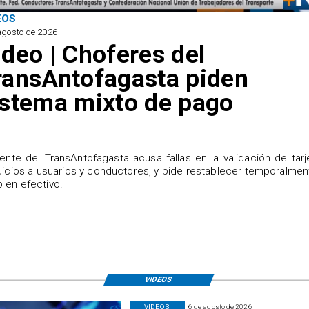
EOS
agosto de 2026
ideo | Choferes del
ransAntofagasta piden
istema mixto de pago
igente del TransAntofagasta acusa fallas en la validación de tarj
uicios a usuarios y conductores, y pide restablecer temporalmen
 en efectivo.
VIDEOS
VIDEOS
6 de agosto de 2026