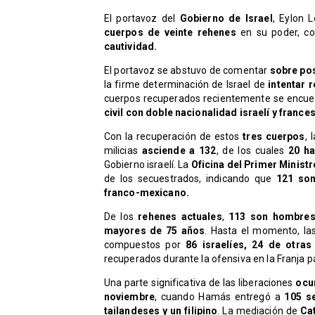
El portavoz del
Gobierno de Israel
, Eylon 
cuerpos de veinte rehenes
en su poder, c
cautividad.
​El portavoz se abstuvo de comentar
sobre po
la firme determinación de Israel de
intentar 
cuerpos recuperados recientemente se encu
civil con doble nacionalidad israelí y france
​Con la recuperación de estos
tres cuerpos
, 
milicias
asciende a 132
, de los cuales
20 ha
Gobierno israelí. La
Oficina del Primer Ministr
de los secuestrados, indicando que
121 son
franco-mexicano.
​De los
rehenes actuales
,
113 son hombres
mayores de 75 años
. Hasta el momento, la
compuestos por
86 israelíes, 24 de otra
recuperados durante la ofensiva en la Franja pa
​Una parte significativa de las liberaciones
ocur
noviembre
, cuando Hamás entregó a
105 se
tailandeses y un filipino
. La mediación de
Ca