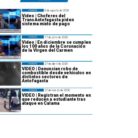
6 de agosto de 2026
VIDEOS
Video | Choferes del
TransAntofagasta piden
sistema mixto de pago
17 de julio de 2026
VIDEOS
Video | En diciembre se cumplen
los 100 años de la Coronación
de la Virgen del Carmen
27 de abril de 2026
VIDEOS
VIDEO | Denuncian robo de
combustible desde vehículos en
distintos sectores de
Antofagasta
27 de marzo de 2026
VIDEOS
VIDEO | Registran el momento en
que reducen a estudiante tras
ataque en Calama