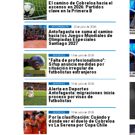
El camino de Cobreloa hacia el
ascenso en 2026: Partidos
clave en la Primera B
22 de julio de 2026
ANTOFAGASTA
Antofagasta se suma al camino
hacia los Juegos Mundiales de
Olimpiadas Especiales
Santiago 2027
13 de julio de 2026
DEPORTES
"Falta de profesionalismo":
Sifup anuncia medidas por
situación irregular de
futbolistas extranjeros
10 de julio de 2026
DEPORTES
Alerta en Deportes
Antofagasta: migraciones inicia
proceso por visas de
futbolistas
10 de julio de 2026
DEPORTES
Por la clasificación: Cuándo y
dónde ver el duelo de Cobreloa
vs La Serena por Copa Chile