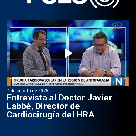
7 de agosto de 2026
6 d
0
Entrevista al Doctor Javier
P
Labbé, Director de
Cardiocirugía del HRA