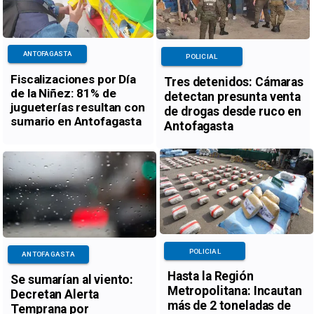
ANTOFAGASTA
POLICIAL
Fiscalizaciones por Día
Tres detenidos: Cámaras
de la Niñez: 81% de
detectan presunta venta
jugueterías resultan con
de drogas desde ruco en
sumario en Antofagasta
Antofagasta
POLICIAL
ANTOFAGASTA
Hasta la Región
Se sumarían al viento:
Metropolitana: Incautan
Decretan Alerta
más de 2 toneladas de
Temprana por