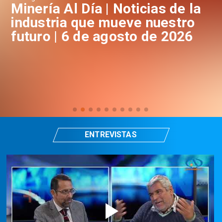
a
Minería Al Día | Noticias de la
M
industria que mueve nuestro
i
futuro | 6 de agosto de 2026
f
ENTREVISTAS