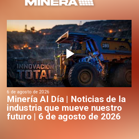
6 de agosto de 2026
6 d
a
Minería Al Día | Noticias de la
M
industria que mueve nuestro
i
futuro | 6 de agosto de 2026
f