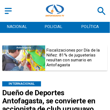
POLICIAL
POLÍTICA
CULTURA
Antofagasta
Tribunal frena opción de pena
mixta para Karen Rojo por ahora
INTERNACIONAL
Dueño de Deportes
Antofagasta, se convierte en
accionista de club uruguayo