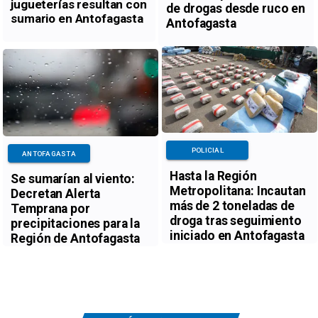
jugueterías resultan con
de drogas desde ruco en
sumario en Antofagasta
Antofagasta
POLICIAL
ANTOFAGASTA
Hasta la Región
Se sumarían al viento:
Metropolitana: Incautan
Decretan Alerta
más de 2 toneladas de
Temprana por
droga tras seguimiento
precipitaciones para la
iniciado en Antofagasta
Región de Antofagasta