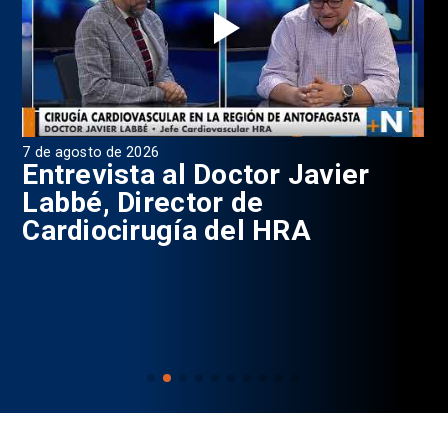
7 de agosto de 2026
6 d
0
Entrevista al Doctor Javier
P
Labbé, Director de
Cardiocirugía del HRA