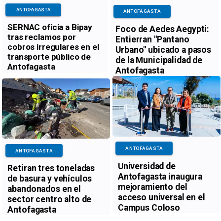
ANTOFAGASTA
ANTOFAGASTA
SERNAC oficia a Bipay
Foco de Aedes Aegypti:
tras reclamos por
Entierran "Pantano
cobros irregulares en el
Urbano" ubicado a pasos
transporte público de
de la Municipalidad de
Antofagasta
Antofagasta
ANTOFAGASTA
ANTOFAGASTA
Universidad de
Retiran tres toneladas
Antofagasta inaugura
de basura y vehículos
mejoramiento del
abandonados en el
acceso universal en el
sector centro alto de
Campus Coloso
Antofagasta