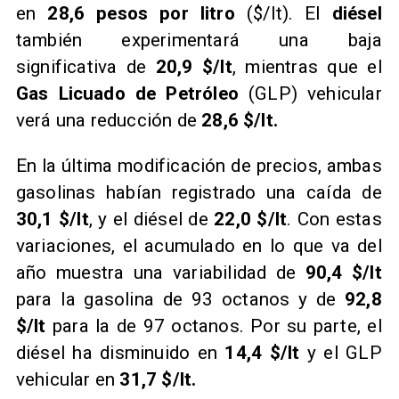
en
28,6 pesos por litro
($/lt). El
diésel
también experimentará una baja
significativa de
20,9 $/lt
, mientras que el
Gas Licuado de Petróleo
(GLP) vehicular
verá una reducción de
28,6 $/lt.
En la última modificación de precios, ambas
gasolinas habían registrado una caída de
30,1 $/lt
, y el diésel de
22,0 $/lt
. Con estas
variaciones, el acumulado en lo que va del
año muestra una variabilidad de
90,4 $/lt
para la gasolina de 93 octanos y de
92,8
$/lt
para la de 97 octanos. Por su parte, el
diésel ha disminuido en
14,4 $/lt
y el GLP
vehicular en
31,7 $/lt.