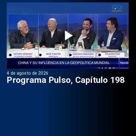
4 de agosto de 2026
1 d
9
Programa Pulso, Capítulo 198
P