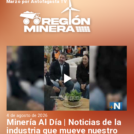
Marzo por Antofagasta TV
4 de agosto de 2026
3 d
a
Minería Al Día | Noticias de la
M
industria que mueve nuestro
i