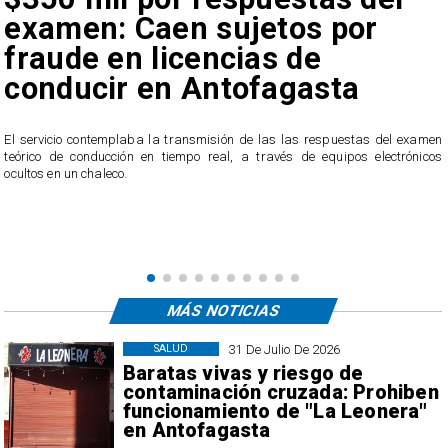
amen: Caen sujetos por
ban
ude en licencias de
acc
nducir en Antofagasta
irr
Tra
icio contemplaba la transmisión de las las respuestas del examen
 de conducción en tiempo real, a través de equipos electrónicos
La empre
en un chaleco.
llamado 
directam
MÁS NOTICIAS
31 De Julio De 2026
SALUD
Baratas vivas y riesgo de
contaminación cruzada: Prohiben
funcionamiento de "La Leonera"
en Antofagasta