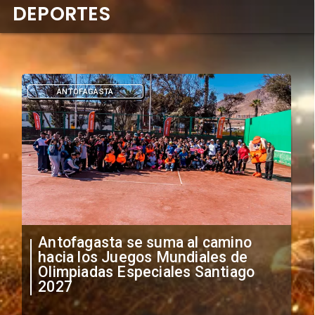
DEPORTES
DEPORTES
"Falta de profesionalismo": Sifup
anuncia medidas por situación
irregular de futbolistas
extranjeros