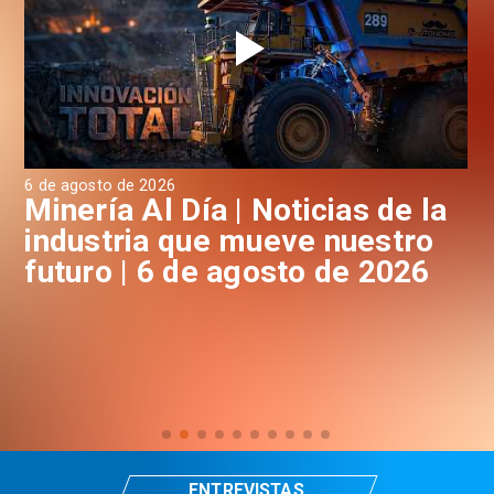
6 de agosto de 2026
6 d
a
Minería Al Día | Noticias de la
M
industria que mueve nuestro
i
futuro | 6 de agosto de 2026
f
ENTREVISTAS