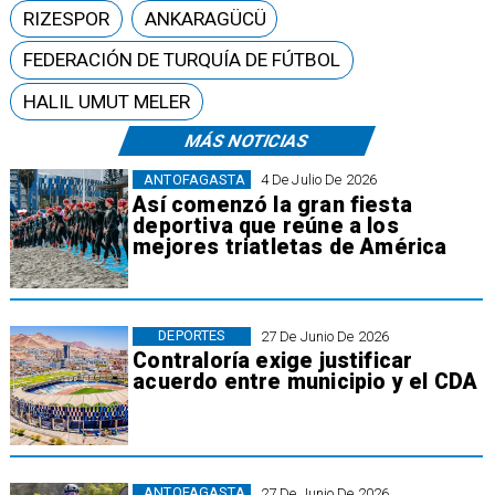
RIZESPOR
ANKARAGÜCÜ
FEDERACIÓN DE TURQUÍA DE FÚTBOL
HALIL UMUT MELER
MÁS NOTICIAS
ANTOFAGASTA
4 De Julio De 2026
Así comenzó la gran fiesta
deportiva que reúne a los
mejores triatletas de América
DEPORTES
27 De Junio De 2026
Contraloría exige justificar
acuerdo entre municipio y el CDA
ANTOFAGASTA
27 De Junio De 2026