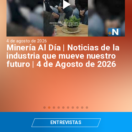
4 de agosto de 2026
3 d
a
Minería Al Día | Noticias de la
M
industria que mueve nuestro
i
futuro | 4 de Agosto de 2026
f
ENTREVISTAS