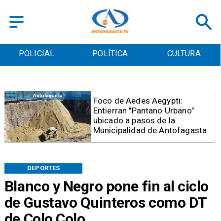
POLICIAL
POLÍTICA
CULTURA
Regional
co de Aedes Aegypti:
Has
tierran "Pantano Urbano"
Ale
icado a pasos de la
vie
nicipalidad de Antofagasta
An
DEPORTES
Blanco y Negro pone fin al ciclo
de Gustavo Quinteros como DT
de Colo Colo