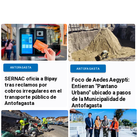
ANTOFAGASTA
ANTOFAGASTA
SERNAC oficia a Bipay
Foco de Aedes Aegypti:
tras reclamos por
Entierran "Pantano
cobros irregulares en el
Urbano" ubicado a pasos
transporte público de
de la Municipalidad de
Antofagasta
Antofagasta