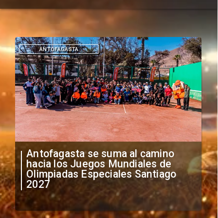
DEPORTES
"Falta de profesionalismo": Sifup
anuncia medidas por situación
irregular de futbolistas
extranjeros