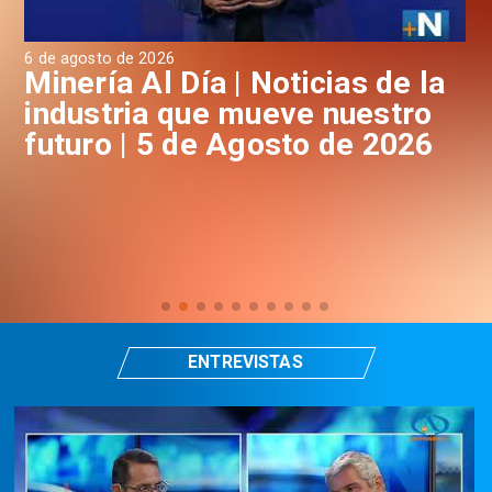
6 de agosto de 2026
4 de 
Minería Al Día | Noticias de la
Min
industria que mueve nuestro
in
futuro | 5 de Agosto de 2026
fu
ENTREVISTAS