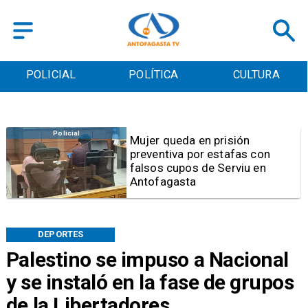
POLICIAL
POLÍTICA
CULTURA
Videos
Video | Choferes del
TransAntofagasta piden
sistema mixto de pago
DEPORTES
Palestino se impuso a Nacional
y se instaló en la fase de grupos
de la Libertadores