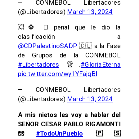
— CONMEBOL Libertadores
(@Libertadores)
March 13, 2024
💥⚽️ El penal que le dio la
clasificación a
@CDPalestinoSADP
🇨🇱 a la Fase
de Grupos de la CONMEBOL
#Libertadores
🏆.
#GloriaEterna
pic.twitter.com/wy1YFajqBl
— CONMEBOL Libertadores
(@Libertadores)
March 13, 2024
A mis nietos les voy a hablar del
SEÑOR CESAR PABLO RIGAMONTI
🧤
#TodoUnPueblo
🇵🇸