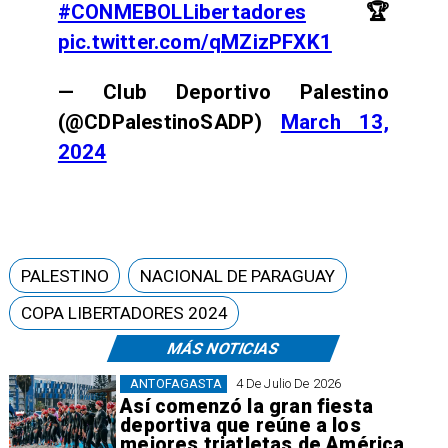
#CONMEBOLLibertadores
🏆
pic.twitter.com/qMZizPFXK1
— Club Deportivo Palestino
(@CDPalestinoSADP)
March 13,
2024
PALESTINO
NACIONAL DE PARAGUAY
COPA LIBERTADORES 2024
MÁS NOTICIAS
ANTOFAGASTA
4 De Julio De 2026
Así comenzó la gran fiesta
deportiva que reúne a los
mejores triatletas de América