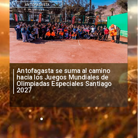
DEPORTES
"Falta de profesionalismo": Sifup
anuncia medidas por situación
irregular de futbolistas
extranjeros