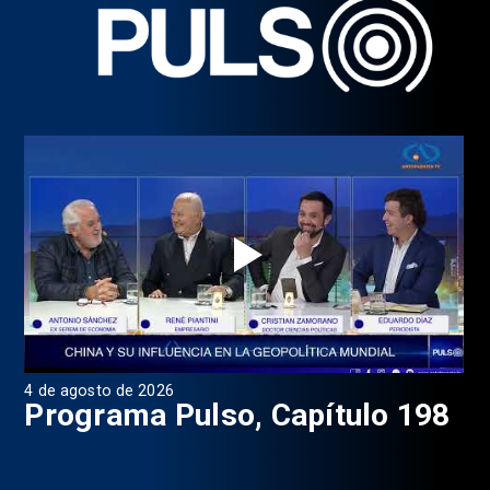
4 de agosto de 2026
1 d
9
Programa Pulso, Capítulo 198
P