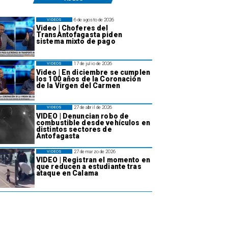
6 de agosto de 2026
VIDEOS
Video | Choferes del
TransAntofagasta piden
sistema mixto de pago
17 de julio de 2026
VIDEOS
Video | En diciembre se cumplen
los 100 años de la Coronación
de la Virgen del Carmen
27 de abril de 2026
VIDEOS
VIDEO | Denuncian robo de
combustible desde vehículos en
distintos sectores de
Antofagasta
27 de marzo de 2026
VIDEOS
VIDEO | Registran el momento en
que reducen a estudiante tras
ataque en Calama