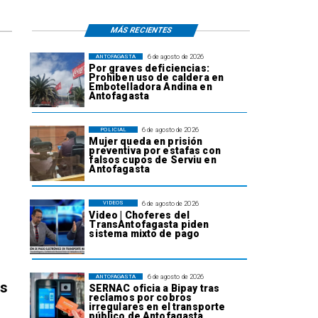
MÁS RECIENTES
6 de agosto de 2026
ANTOFAGASTA
Por graves deficiencias:
Prohiben uso de caldera en
Embotelladora Andina en
Antofagasta
6 de agosto de 2026
POLICIAL
Mujer queda en prisión
preventiva por estafas con
falsos cupos de Serviu en
Antofagasta
6 de agosto de 2026
VIDEOS
Video | Choferes del
TransAntofagasta piden
sistema mixto de pago
6 de agosto de 2026
ANTOFAGASTA
os
SERNAC oficia a Bipay tras
reclamos por cobros
irregulares en el transporte
público de Antofagasta