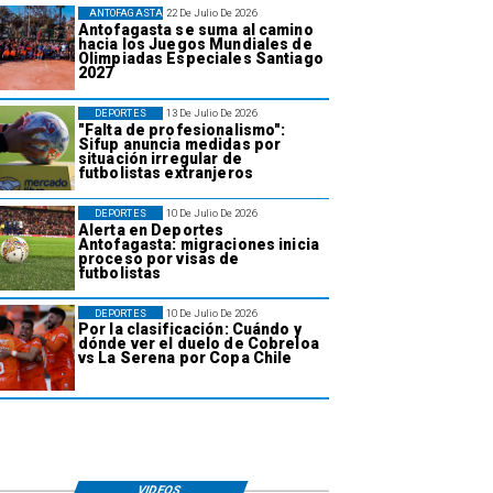
ANTOFAGASTA
22 De Julio De 2026
Antofagasta se suma al camino
hacia los Juegos Mundiales de
Olimpiadas Especiales Santiago
2027
DEPORTES
13 De Julio De 2026
"Falta de profesionalismo":
Sifup anuncia medidas por
situación irregular de
futbolistas extranjeros
DEPORTES
10 De Julio De 2026
Alerta en Deportes
Antofagasta: migraciones inicia
proceso por visas de
futbolistas
DEPORTES
10 De Julio De 2026
Por la clasificación: Cuándo y
dónde ver el duelo de Cobreloa
vs La Serena por Copa Chile
VIDEOS