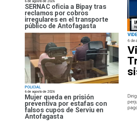
6 de agosto de 2026
SERNAC oficia a Bipay tras
reclamos por cobros
irregulares en el transporte
público de Antofagasta
VID
6 de 
V
T
s
POLICIAL
6 de agosto de 2026
Mujer queda en prisión
​Dir
perj
preventiva por estafas con
pago
falsos cupos de Serviu en
Antofagasta