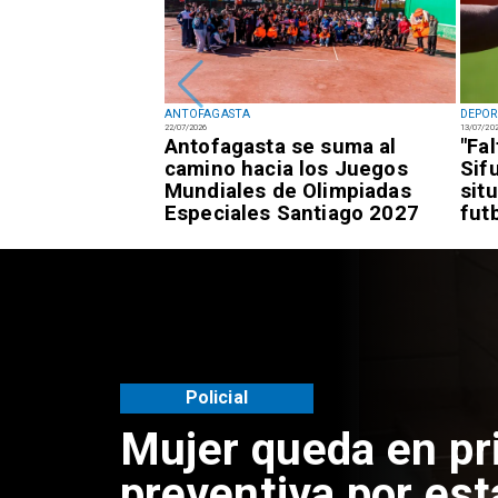
ANTOFAGASTA
DEPOR
22/07/2026
13/07/20
fagastino logra
Antofagasta se suma al
"Fa
esía de alto
camino hacia los Juegos
Sif
awái
Mundiales de Olimpiadas
sit
Especiales Santiago 2027
fut
Policial
Mujer queda en pr
preventiva por est