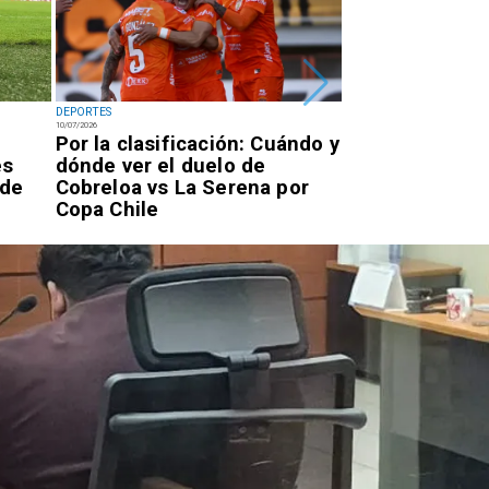
DEPORTES
DEPORTES
10/07/2026
07/07/2026
Por la clasificación: Cuándo y
Antofagastino
es
dónde ver el duelo de
Astudillo logr
 de
Cobreloa vs La Serena por
oro en los Ju
Copa Chile
Parasudameri
Valledupar 20