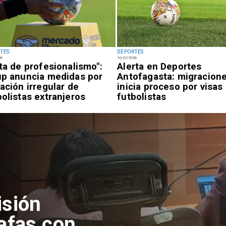
TES
DEPORTES
26
10/07/2026
lta de profesionalismo":
Alerta en Deportes
up anuncia medidas por
Antofagasta: migracion
uación irregular de
inicia proceso por visas
bolistas extranjeros
futbolistas
isión
afas con