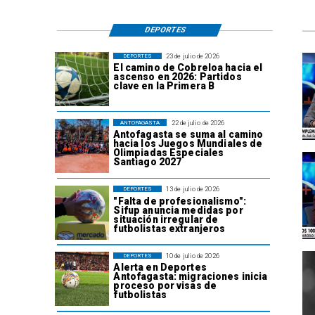
DEPORTES
23 de julio de 2026
DEPORTES
El camino de Cobreloa hacia el
ascenso en 2026: Partidos
clave en la Primera B
22 de julio de 2026
ANTOFAGASTA
Antofagasta se suma al camino
hacia los Juegos Mundiales de
Olimpiadas Especiales
Santiago 2027
13 de julio de 2026
DEPORTES
"Falta de profesionalismo":
Sifup anuncia medidas por
situación irregular de
futbolistas extranjeros
10 de julio de 2026
DEPORTES
Alerta en Deportes
Antofagasta: migraciones inicia
proceso por visas de
futbolistas