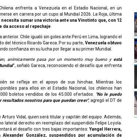
Chilena enfrenta a Venezuela en el Estadio Nacional, en un
enerse en carrera por un cupo al Mundial 2026. La Roja, última
,
necesita sumar una victoria ante una Vinotinto que, con 12
e da acceso al repechaje
.
anterior. Chile igualó sin goles ante Perú en Lima, logrando el
do del técnico Ricardo Gareca. Por su parte,
Venezuela obtuvo
ndo confianza en su lucha por llegar a su primer Mundial.
 bien, anímicamente pasa por un momento muy bueno y
está
Mundial
”, señaló Gareca, reconociendo el desafío que enfrenta
ién se refleja en el apoyo de sus hinchas. Mientras los
onibles para ellos en el Estadio Nacional, los chilenos han
00 boletos vendidos de los 45.000 ofertados.
"No le puedo
r resultados nosotros para que puedan creer"
, agregó el DT de
e Arturo Vidal, quien será titular y capitán del equipo. Además,
o lateral derecho en reemplazo del suspendido Felipe Loyola.
entará el desafío con tres bajas importantes:
Yangel Herrera,
o a Alexander González, suspendidos por acumulación de