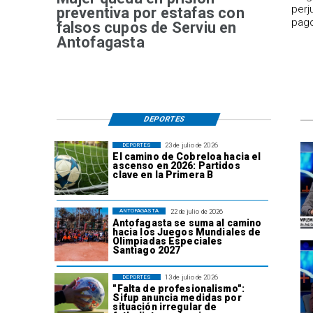
perj
preventiva por estafas con
pago
falsos cupos de Serviu en
Antofagasta
DEPORTES
23 de julio de 2026
DEPORTES
El camino de Cobreloa hacia el
ascenso en 2026: Partidos
clave en la Primera B
22 de julio de 2026
ANTOFAGASTA
Antofagasta se suma al camino
hacia los Juegos Mundiales de
Olimpiadas Especiales
Santiago 2027
13 de julio de 2026
DEPORTES
"Falta de profesionalismo":
Sifup anuncia medidas por
situación irregular de