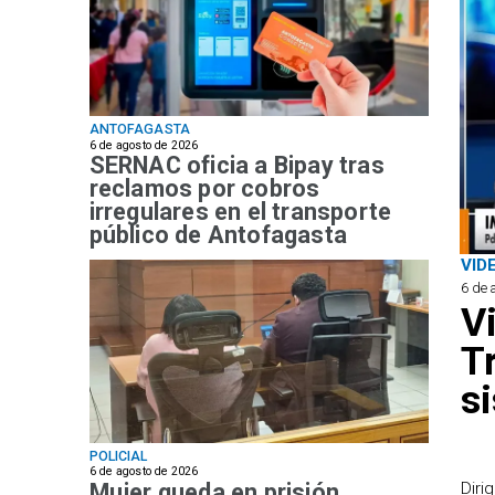
ANTOFAGASTA
6 de agosto de 2026
SERNAC oficia a Bipay tras
reclamos por cobros
irregulares en el transporte
público de Antofagasta
VID
6 de 
V
T
s
POLICIAL
6 de agosto de 2026
Mujer queda en prisión
​Dir