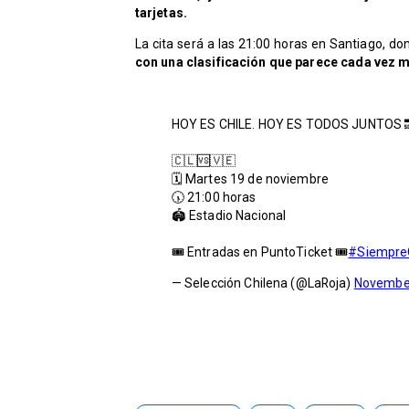
tarjetas.
La cita será a las 21:00 horas en Santiago, do
con una clasificación que parece cada vez m
HOY ES CHILE. HOY ES TODOS JUNTOS 
🇨🇱🆚🇻🇪
🗓️ Martes 19 de noviembre
🕠 21:00 horas
🏟️ Estadio Nacional
🎟️ Entradas en PuntoTicket 🎟️
#Siempre
— Selección Chilena (@LaRoja)
November