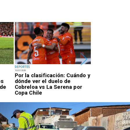
DEPORTES
DEPORTES
10/07/2026
07/07/2026
Por la clasificación: Cuándo y
Antofagastino
es
dónde ver el duelo de
Astudillo logr
 de
Cobreloa vs La Serena por
oro en los Ju
Copa Chile
Parasudameri
Valledupar 20