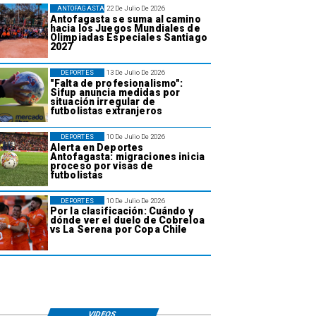
ANTOFAGASTA
22 De Julio De 2026
Antofagasta se suma al camino
hacia los Juegos Mundiales de
Olimpiadas Especiales Santiago
2027
DEPORTES
13 De Julio De 2026
"Falta de profesionalismo":
Sifup anuncia medidas por
situación irregular de
futbolistas extranjeros
DEPORTES
10 De Julio De 2026
Alerta en Deportes
Antofagasta: migraciones inicia
proceso por visas de
futbolistas
DEPORTES
10 De Julio De 2026
Por la clasificación: Cuándo y
dónde ver el duelo de Cobreloa
vs La Serena por Copa Chile
VIDEOS