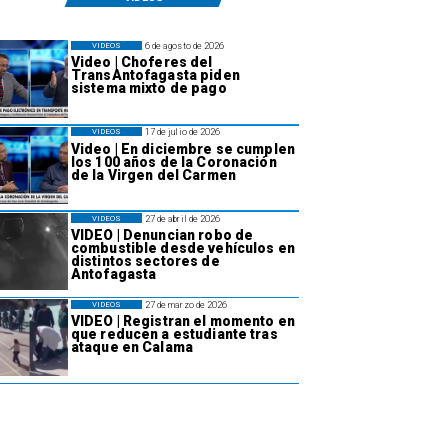
6 de agosto de 2026
VIDEOS
Video | Choferes del
TransAntofagasta piden
sistema mixto de pago
17 de julio de 2026
VIDEOS
Video | En diciembre se cumplen
los 100 años de la Coronación
de la Virgen del Carmen
27 de abril de 2026
VIDEOS
VIDEO | Denuncian robo de
combustible desde vehículos en
distintos sectores de
Antofagasta
27 de marzo de 2026
VIDEOS
VIDEO | Registran el momento en
que reducen a estudiante tras
ataque en Calama