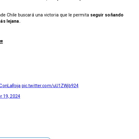
nde Chile buscará una victoria que le permita
seguir soñando
ás lejana.
🔜
ConLaRoja
pic.twitter.com/uU1ZWjb924
 19, 2024