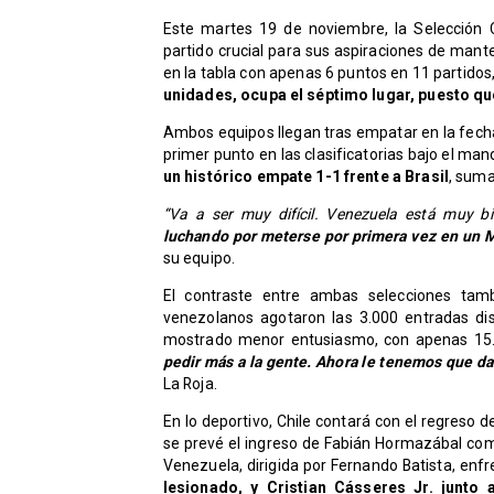
Este martes 19 de noviembre, la Selección 
partido crucial para sus aspiraciones de mant
en la tabla con apenas 6 puntos en 11 partidos
unidades, ocupa el séptimo lugar, puesto qu
Ambos equipos llegan tras empatar en la fecha 
primer punto en las clasificatorias bajo el man
un histórico empate 1-1 frente a Brasil
, suma
“Va a ser muy difícil. Venezuela está muy
luchando por meterse por primera vez en un 
su equipo.
El contraste entre ambas selecciones tamb
venezolanos agotaron las 3.000 entradas disp
mostrado menor entusiasmo, con apenas 15.0
pedir más a la gente. Ahora le tenemos que da
La Roja.
En lo deportivo, Chile contará con el regreso d
se prevé el ingreso de Fabián Hormazábal com
Venezuela, dirigida por Fernando Batista, enfr
lesionado, y Cristian Cásseres Jr. junt