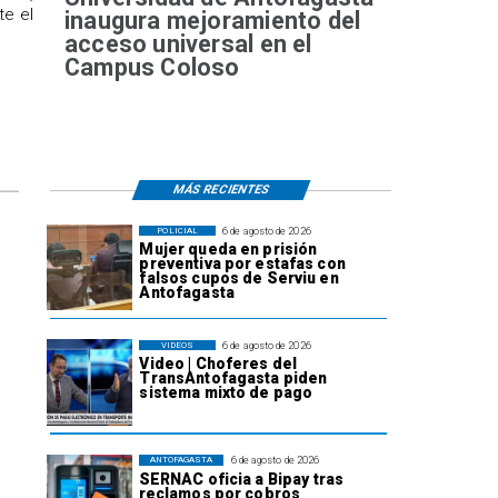
te el
inaugura mejoramiento del
acceso universal en el
Campus Coloso
MÁS RECIENTES
6 de agosto de 2026
POLICIAL
Mujer queda en prisión
preventiva por estafas con
falsos cupos de Serviu en
Antofagasta
6 de agosto de 2026
VIDEOS
Video | Choferes del
TransAntofagasta piden
sistema mixto de pago
6 de agosto de 2026
ANTOFAGASTA
SERNAC oficia a Bipay tras
reclamos por cobros