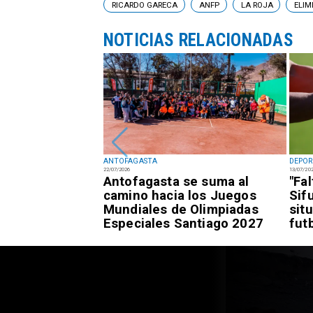
RICARDO GARECA
ANFP
LA ROJA
ELIM
NOTICIAS RELACIONADAS
ANTOFAGASTA
DEPOR
22/07/2026
13/07/20
fagastino logra
Antofagasta se suma al
"Fa
esía de alto
camino hacia los Juegos
Sif
awái
Mundiales de Olimpiadas
sit
Especiales Santiago 2027
fut