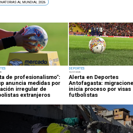
INATORIAS AL MUNDIAL 2026
TES
DEPORTES
26
10/07/2026
lta de profesionalismo":
Alerta en Deportes
up anuncia medidas por
Antofagasta: migracion
uación irregular de
inicia proceso por visas
bolistas extranjeros
futbolistas