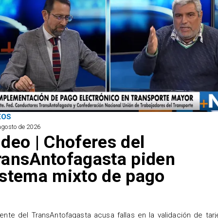
EOS
agosto de 2026
ideo | Choferes del
ransAntofagasta piden
istema mixto de pago
igente del TransAntofagasta acusa fallas en la validación de tarj