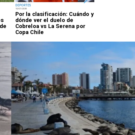
DEPORTES
DEPORTES
10/07/2026
07/07/2026
Por la clasificación: Cuándo y
Antofagastino
es
dónde ver el duelo de
Astudillo logr
 de
Cobreloa vs La Serena por
oro en los Ju
Copa Chile
Parasudameri
Valledupar 20