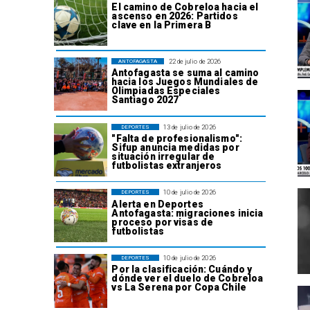
El camino de Cobreloa hacia el
ascenso en 2026: Partidos
clave en la Primera B
22 de julio de 2026
ANTOFAGASTA
Antofagasta se suma al camino
hacia los Juegos Mundiales de
Olimpiadas Especiales
Santiago 2027
13 de julio de 2026
DEPORTES
"Falta de profesionalismo":
Sifup anuncia medidas por
situación irregular de
futbolistas extranjeros
10 de julio de 2026
DEPORTES
Alerta en Deportes
Antofagasta: migraciones inicia
proceso por visas de
futbolistas
10 de julio de 2026
DEPORTES
Por la clasificación: Cuándo y
dónde ver el duelo de Cobreloa
vs La Serena por Copa Chile