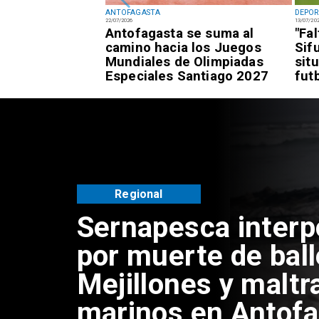
ANTOFAGASTA
DEPOR
22/07/2026
13/07/20
fagastino logra
Antofagasta se suma al
"Fa
esía de alto
camino hacia los Juegos
Sif
awái
Mundiales de Olimpiadas
sit
Especiales Santiago 2027
fut
Regional
Sernapesca inter
por muerte de bal
Mejillones y maltr
marinos en Antof