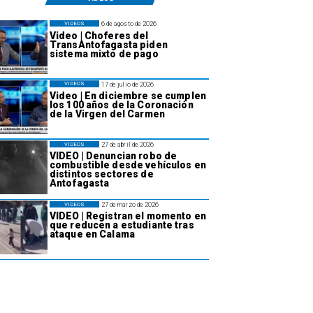
6 de agosto de 2026
VIDEOS
Video | Choferes del
TransAntofagasta piden
sistema mixto de pago
17 de julio de 2026
VIDEOS
Video | En diciembre se cumplen
los 100 años de la Coronación
de la Virgen del Carmen
27 de abril de 2026
VIDEOS
VIDEO | Denuncian robo de
combustible desde vehículos en
distintos sectores de
Antofagasta
27 de marzo de 2026
VIDEOS
VIDEO | Registran el momento en
que reducen a estudiante tras
ataque en Calama