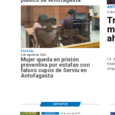
AN
6 de 
T
m
a
POLICIAL
6 de agosto de 2026
Mujer queda en prisión
​La 
exal
preventiva por estafas con
requ
falsos cupos de Serviu en
Antofagasta
DEPORTES
23 de julio de 2026
DEPORTES