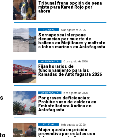
Tribunal frena opción de pena
mixta para Karen Rojo por
ahora
6 de agosto de 2026
REGIONAL
Sernapesca interpone
denuncias por muerte de
ballena en Mejillones y maltrato
a lobos marinos en Antofagasta
6 de agosto de 2026
ANTOFAGASTA
Fijan horarios de
funcionamiento para las
Ramadas de Antofagasta 2026
6 de agosto de 2026
ANTOFAGASTA
os
Por graves deficiencias:
Prohiben uso de caldera en
Embotelladora Andina en
Antofagasta
6 de agosto de 2026
POLICIAL
Mujer queda en prisión
preventiva por estafas con
to