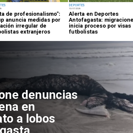
TES
DEPORTES
26
10/07/2026
lta de profesionalismo":
Alerta en Deportes
up anuncia medidas por
Antofagasta: migracion
uación irregular de
inicia proceso por visas
bolistas extranjeros
futbolistas
pone denuncias
lena en
ato a lobos
agasta