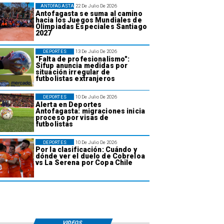
ANTOFAGASTA
22 De Julio De 2026
Antofagasta se suma al camino
hacia los Juegos Mundiales de
Olimpiadas Especiales Santiago
2027
DEPORTES
13 De Julio De 2026
"Falta de profesionalismo":
Sifup anuncia medidas por
situación irregular de
futbolistas extranjeros
DEPORTES
10 De Julio De 2026
Alerta en Deportes
Antofagasta: migraciones inicia
proceso por visas de
futbolistas
DEPORTES
10 De Julio De 2026
Por la clasificación: Cuándo y
dónde ver el duelo de Cobreloa
vs La Serena por Copa Chile
VIDEOS