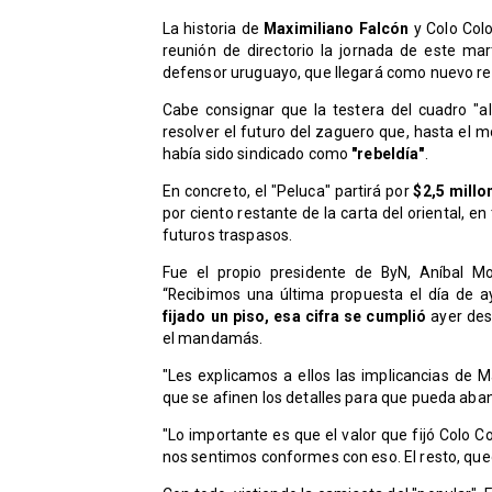
La historia de
Maximiliano Falcón
y Colo Colo
reunión de directorio la jornada de este m
defensor uruguayo, que llegará como nuevo r
Cabe consignar que la testera del cuadro "al
resolver el futuro del zaguero que, hasta el
había sido sindicado como
"rebeldía"
.
En concreto, el "Peluca" partirá por
$2,5 millo
por ciento restante de la carta del oriental, 
futuros traspasos.
Fue el propio presidente de ByN, Aníbal Mo
“Recibimos una última propuesta el día de a
fijado un piso, esa cifra se cumplió
ayer des
el mandamás.
"Les explicamos a ellos las implicancias de
que se afinen los detalles para que pueda aban
"Lo importante es que el valor que fijó Colo Col
nos sentimos conformes con eso. El resto, que